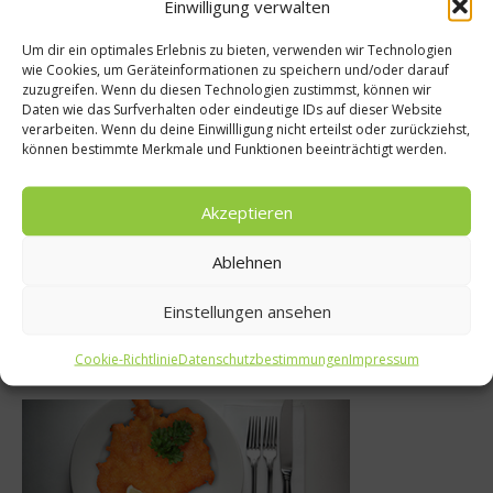
Einwilligung verwalten
Um dir ein optimales Erlebnis zu bieten, verwenden wir Technologien
wie Cookies, um Geräteinformationen zu speichern und/oder darauf
zuzugreifen. Wenn du diesen Technologien zustimmst, können wir
News
Was isst Deuts
Daten wie das Surfverhalten oder eindeutige IDs auf dieser Website
verarbeiten. Wenn du deine Einwillligung nicht erteilst oder zurückziehst,
f der ProWein
Fleischeslust –
können bestimmte Merkmale und Funktionen beeinträchtigt werden.
016
Wagy
Akzeptieren
März 2016
28. Septembe
Ablehnen
Einstellungen ansehen
Was isst Deutschland
Cookie-Richtlinie
Datenschutzbestimmungen
Impressum