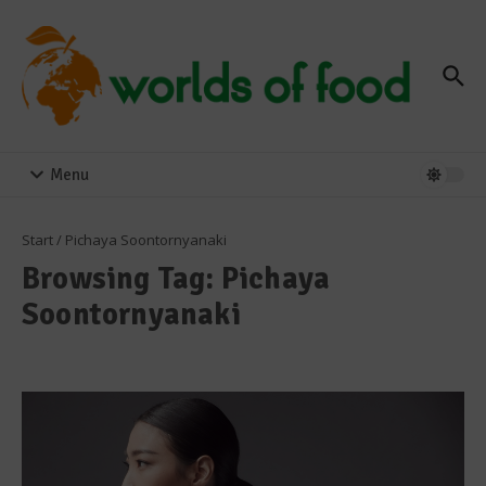
Zum Inhalt springen
Menu
Start
/
Pichaya Soontornyanaki
Browsing Tag: Pichaya
Soontornyanaki