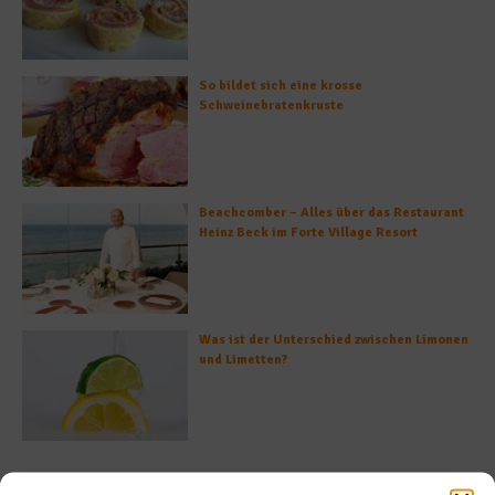
So bildet sich eine krosse
Schweinebratenkruste
Beachcomber – Alles über das Restaurant
Heinz Beck im Forte Village Resort
Was ist der Unterschied zwischen Limonen
und Limetten?
Empfohlen