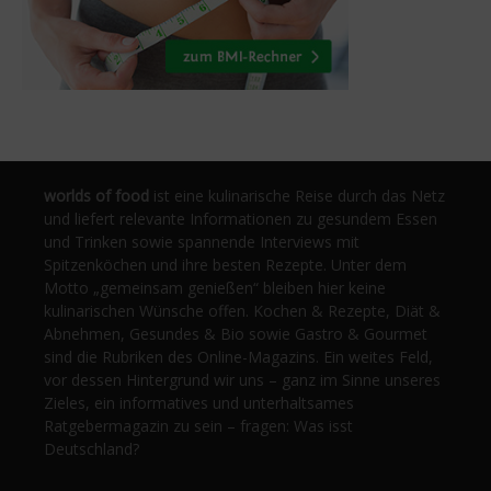
worlds of food
ist eine kulinarische Reise durch das Netz
und liefert relevante Informationen zu gesundem Essen
und Trinken sowie spannende Interviews mit
Spitzenköchen und ihre besten Rezepte. Unter dem
Motto „gemeinsam genießen“ bleiben hier keine
kulinarischen Wünsche offen. Kochen & Rezepte, Diät &
Abnehmen, Gesundes & Bio sowie Gastro & Gourmet
sind die Rubriken des Online-Magazins. Ein weites Feld,
vor dessen Hintergrund wir uns – ganz im Sinne unseres
Zieles, ein informatives und unterhaltsames
Ratgebermagazin zu sein – fragen: Was isst
Deutschland?