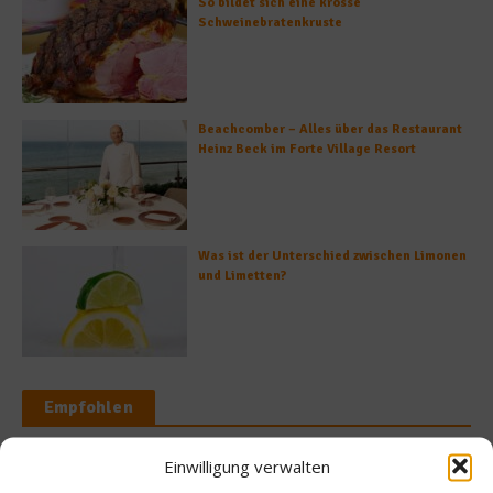
So bildet sich eine krosse
Schweinebratenkruste
Beachcomber – Alles über das Restaurant
Heinz Beck im Forte Village Resort
Was ist der Unterschied zwischen Limonen
und Limetten?
Empfohlen
Einwilligung verwalten
Was isst Deutschl