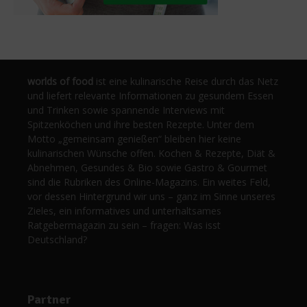
worlds of food
ist eine kulinarische Reise durch das Netz
und liefert relevante Informationen zu gesundem Essen
und Trinken sowie spannende Interviews mit
Spitzenköchen und ihre besten Rezepte. Unter dem
Motto „gemeinsam genießen“ bleiben hier keine
kulinarischen Wünsche offen. Kochen & Rezepte, Diät &
Abnehmen, Gesundes & Bio sowie Gastro & Gourmet
sind die Rubriken des Online-Magazins. Ein weites Feld,
vor dessen Hintergrund wir uns – ganz im Sinne unseres
Zieles, ein informatives und unterhaltsames
Ratgebermagazin zu sein – fragen: Was isst
Deutschland?
Partner