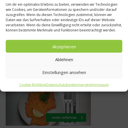
e
Um dir ein optimales Erlebnis zu bieten, verwenden wir Technologien
Münchner Allian
wie Cookies, um Geräteinformationen zu speichern und/oder darauf
rges Hotel &
zuzugreifen. Wenn du diesen Technologien zustimmst, können wir
wieder
Daten wie das Surfverhalten oder eindeutige IDs auf dieser Website
t nach den
verarbeiten. Wenn du deine Einwillligung nicht erteilst oder zurückziehst,
vegetarierfreund
können bestimmte Merkmale und Funktionen beeinträchtigt werden.
nen
Stadion
 2023
Akzeptieren
4. Juni 2012
Ablehnen
Einstellungen ansehen
Was isst Deutschland
Cookie-Richtlinie
Datenschutzbestimmungen
Impressum