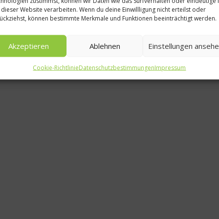
hnologien zustimmst, können wir Daten wie das Surfverhalten oder eindeutige 
 dieser Website verarbeiten. Wenn du deine Einwillligung nicht erteilst oder
L
ückziehst, können bestimmte Merkmale und Funktionen beeinträchtigt werden.
Carabi
Akzeptieren
Ablehnen
Einstellungen anseh
Cookie-Richtlinie
Datenschutzbestimmungen
Impressum
2