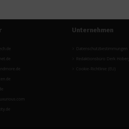
r
Unternehmen
ech.de
Datenschutzbestimmungen
net.de
Redaktionsbüro Derk Hober
andmore.de
Cookie-Richtlinie (EU)
ten.de
de
luxurious.com
ity.de