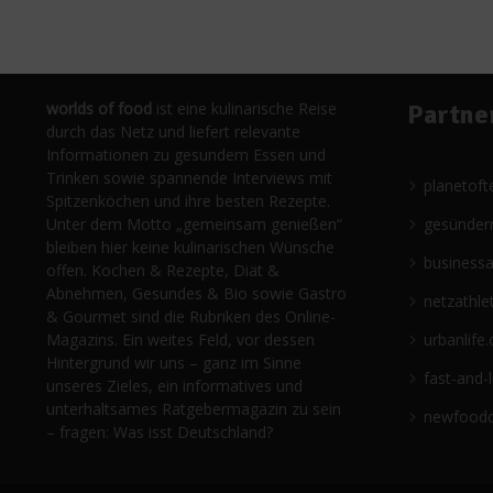
worlds of food
ist eine kulinarische Reise
Partne
durch das Netz und liefert relevante
Informationen zu gesundem Essen und
Trinken sowie spannende Interviews mit
planetoft
Spitzenköchen und ihre besten Rezepte.
Unter dem Motto „gemeinsam genießen“
gesünder
bleiben hier keine kulinarischen Wünsche
business
offen. Kochen & Rezepte, Diät &
Abnehmen, Gesundes & Bio sowie Gastro
netzathle
& Gourmet sind die Rubriken des Online-
Magazins. Ein weites Feld, vor dessen
urbanlife.
Hintergrund wir uns – ganz im Sinne
fast-and-
unseres Zieles, ein informatives und
unterhaltsames Ratgebermagazin zu sein
newfoodc
– fragen: Was isst Deutschland?