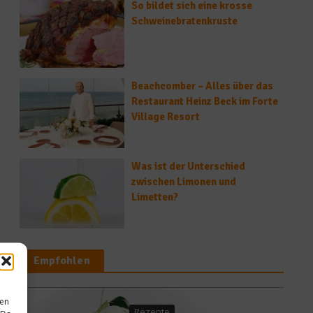
So bildet sich eine krosse
Schweinebratenkruste
Beachcomber – Alles über das
Restaurant Heinz Beck im Forte
Village Resort
Was ist der Unterschied
zwischen Limonen und
Limetten?
Empfohlen
sen
Rezepte
Rezept