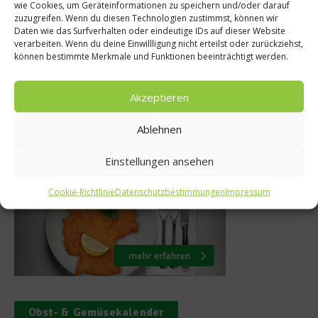
wie Cookies, um Geräteinformationen zu speichern und/oder darauf
ssene Fleck
Grillfleisch-Au
zuzugreifen. Wenn du diesen Technologien zustimmst, können wir
Daten wie das Surfverhalten oder eindeutige IDs auf dieser Website
en-Kompott
Fleisch rund um
verarbeiten. Wenn du deine Einwillligung nicht erteilst oder zurückziehst,
können bestimmte Merkmale und Funktionen beeinträchtigt werden.
r 2013
17. Juni 2013
Akzeptieren
Ablehnen
Was isst Deutschland
Einstellungen ansehen
Cookie-Richtlinie
Datenschutzbestimmungen
Impressum
Obst- & Gemüsekalender