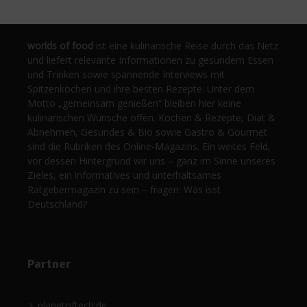
worlds of food
ist eine kulinarische Reise durch das Netz
und liefert relevante Informationen zu gesundem Essen
und Trinken sowie spannende Interviews mit
Spitzenköchen und ihre besten Rezepte. Unter dem
Motto „gemeinsam genießen“ bleiben hier keine
kulinarischen Wünsche offen. Kochen & Rezepte, Diät &
Abnehmen, Gesundes & Bio sowie Gastro & Gourmet
sind die Rubriken des Online-Magazins. Ein weites Feld,
vor dessen Hintergrund wir uns – ganz im Sinne unseres
Zieles, ein informatives und unterhaltsames
Ratgebermagazin zu sein – fragen: Was isst
Deutschland?
Partner
planetoftech.de