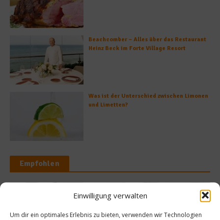
Beachcomber – Alles über das Restaurant
Heinz Beck im Forte Village Resort
Was ist der Unterschied zwischen Limonen
und Limetten?
Empfohlen
Einwilligung verwalten
te
Grillwelten
Um dir ein optimales Erlebnis zu bieten, verwenden wir Technologien