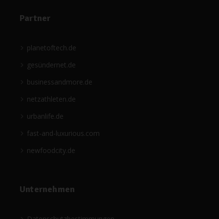
Partner
planetoftech.de
gesündernet.de
businessandmore.de
netzathleten.de
urbanlife.de
fast-and-luxurious.com
newfoodcity.de
Unternehmen
Datenschutzbestimmungen