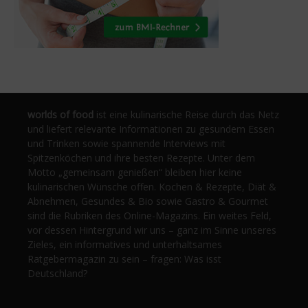
worlds of food
ist eine kulinarische Reise durch das Netz
und liefert relevante Informationen zu gesundem Essen
und Trinken sowie spannende Interviews mit
Spitzenköchen und ihre besten Rezepte. Unter dem
Motto „gemeinsam genießen“ bleiben hier keine
kulinarischen Wünsche offen. Kochen & Rezepte, Diät &
Abnehmen, Gesundes & Bio sowie Gastro & Gourmet
sind die Rubriken des Online-Magazins. Ein weites Feld,
vor dessen Hintergrund wir uns – ganz im Sinne unseres
Zieles, ein informatives und unterhaltsames
Ratgebermagazin zu sein – fragen: Was isst
Deutschland?