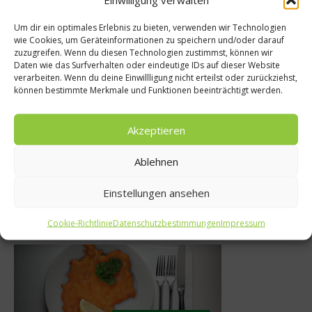
Um dir ein optimales Erlebnis zu bieten, verwenden wir Technologien
wie Cookies, um Geräteinformationen zu speichern und/oder darauf
Rezepte
zuzugreifen. Wenn du diesen Technologien zustimmst, können wir
Daten wie das Surfverhalten oder eindeutige IDs auf dieser Website
Koche
Schokoküchlein mit
verarbeiten. Wenn du deine Einwillligung nicht erteilst oder zurückziehst,
können bestimmte Merkmale und Funktionen beeinträchtigt werden.
eren und Mango-
Chato – Käs
Sorbet
10. 
Akzeptieren
2. Juli 2013
Ablehnen
Einstellungen ansehen
Was isst Deutschland
Cookie-Richtlinie
Datenschutzbestimmungen
Impressum