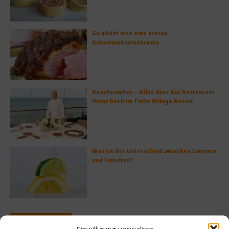
So bildet sich eine krosse
Schweinebratenkruste
Beachcomber – Alles über das Restaurant
Heinz Beck im Forte Village Resort
Was ist der Unterschied zwischen Limonen
und Limetten?
Empfohlen
Einwilligung verwalten