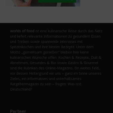
worlds of food
ist eine kulinarische Reise durch das Netz
und liefert relevante Informationen zu gesundem Essen
und Trinken sowie spannende Interviews mit
Spitzenköchen und ihre besten Rezepte. Unter dem
Motto „gemeinsam genießen“ bleiben hier keine
kulinarischen Wünsche offen. Kochen & Rezepte, Diät &
Abnehmen, Gesundes & Bio sowie Gastro & Gourmet
sind die Rubriken des Online-Magazins. Ein weites Feld,
vor dessen Hintergrund wir uns – ganz im Sinne unseres
Zieles, ein informatives und unterhaltsames
Ratgebermagazin zu sein – fragen: Was isst
Deutschland?
Partner