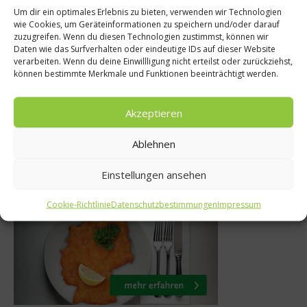
Um dir ein optimales Erlebnis zu bieten, verwenden wir Technologien
Diat
wie Cookies, um Geräteinformationen zu speichern und/oder darauf
nköche
zuzugreifen. Wenn du diesen Technologien zustimmst, können wir
Weg mit 
Daten wie das Surfverhalten oder eindeutige IDs auf dieser Website
imatkunde mit
verarbeiten. Wenn du deine Einwillligung nicht erteilst oder zurückziehst,
Weihnachtsspe
älzer
können bestimmte Merkmale und Funktionen beeinträchtigt werden.
Diät-Spec
ber 2014
Akzeptieren
3. Januar 201
Ablehnen
Einstellungen ansehen
Was isst Deutschland
Cookie-Richtlinie
Datenschutzbestimmungen
Impressum