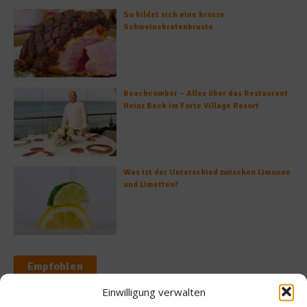
So bildet sich eine krosse
Schweinebratenkruste
Beachcomber – Alles über das Restaurant
Heinz Beck im Forte Village Resort
Was ist der Unterschied zwischen Limonen
und Limetten?
Empfohlen
Einwilligung verwalten