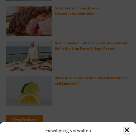
So bildet sich eine krosse
Schweinebratenkruste
Beachcomber – Alles über das Restaurant
Heinz Beck im Forte Village Resort
Was ist der Unterschied zwischen Limonen
und Limetten?
Empfohlen
Einwilligung verwalten