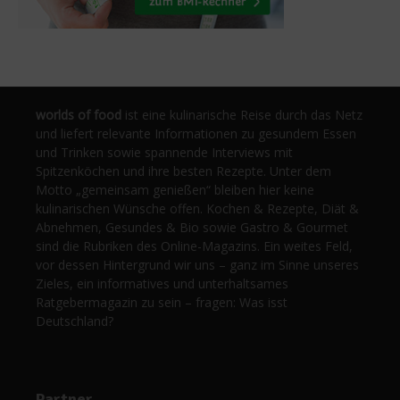
worlds of food
ist eine kulinarische Reise durch das Netz
und liefert relevante Informationen zu gesundem Essen
und Trinken sowie spannende Interviews mit
Spitzenköchen und ihre besten Rezepte. Unter dem
Motto „gemeinsam genießen“ bleiben hier keine
kulinarischen Wünsche offen. Kochen & Rezepte, Diät &
Abnehmen, Gesundes & Bio sowie Gastro & Gourmet
sind die Rubriken des Online-Magazins. Ein weites Feld,
vor dessen Hintergrund wir uns – ganz im Sinne unseres
Zieles, ein informatives und unterhaltsames
Ratgebermagazin zu sein – fragen: Was isst
Deutschland?
Partner