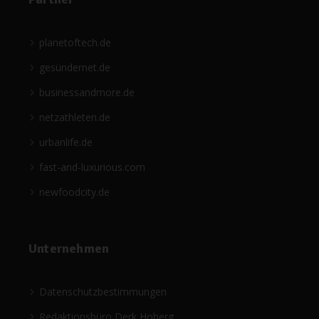
planetoftech.de
gesündernet.de
businessandmore.de
netzathleten.de
urbanlife.de
fast-and-luxurious.com
newfoodcity.de
Unternehmen
Datenschutzbestimmungen
Redaktionsbüro Derk Hoberg