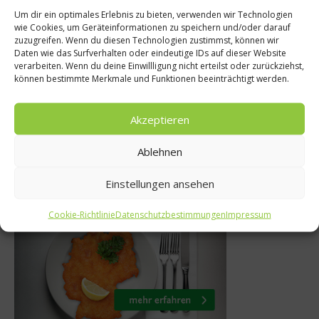
Um dir ein optimales Erlebnis zu bieten, verwenden wir Technologien
wie Cookies, um Geräteinformationen zu speichern und/oder darauf
Rezepte
zuzugreifen. Wenn du diesen Technologien zustimmst, können wir
Daten wie das Surfverhalten oder eindeutige IDs auf dieser Website
eigpasteten
Rezept: Feigenau
verarbeiten. Wenn du deine Einwillligung nicht erteilst oder zurückziehst,
können bestimmte Merkmale und Funktionen beeinträchtigt werden.
Wildpilzen
fürs Brot
2015
28. Dezember 2021
Akzeptieren
Ablehnen
Einstellungen ansehen
Was isst Deutschland
Cookie-Richtlinie
Datenschutzbestimmungen
Impressum