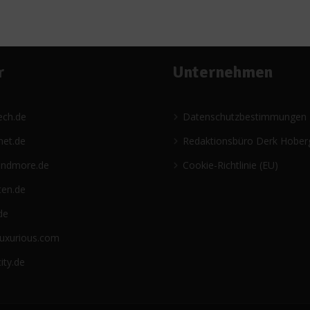
r
Unternehmen
ech.de
Datenschutzbestimmungen
net.de
Redaktionsbüro Derk Hober
andmore.de
Cookie-Richtlinie (EU)
ten.de
de
luxurious.com
ity.de