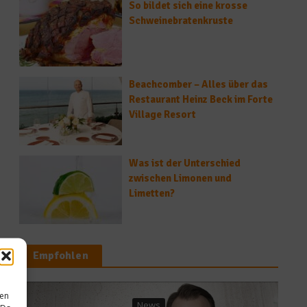
So bildet sich eine krosse
Schweinebratenkruste
Beachcomber – Alles über das
Restaurant Heinz Beck im Forte
Village Resort
Was ist der Unterschied
zwischen Limonen und
Limetten?
Empfohlen
sen
News