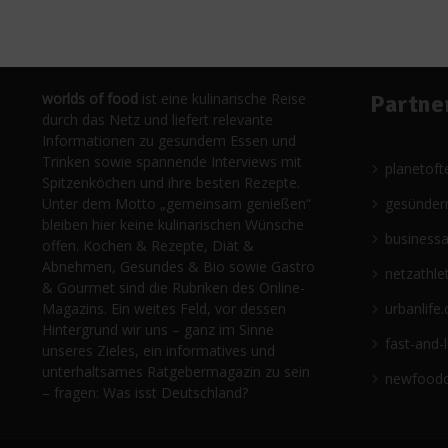
worlds of food
ist eine kulinarische Reise
Partne
durch das Netz und liefert relevante
Informationen zu gesundem Essen und
Trinken sowie spannende Interviews mit
planetoft
Spitzenköchen und ihre besten Rezepte.
Unter dem Motto „gemeinsam genießen“
gesünder
bleiben hier keine kulinarischen Wünsche
business
offen. Kochen & Rezepte, Diät &
Abnehmen, Gesundes & Bio sowie Gastro
netzathle
& Gourmet sind die Rubriken des Online-
Magazins. Ein weites Feld, vor dessen
urbanlife.
Hintergrund wir uns – ganz im Sinne
fast-and-
unseres Zieles, ein informatives und
unterhaltsames Ratgebermagazin zu sein
newfoodc
– fragen: Was isst Deutschland?