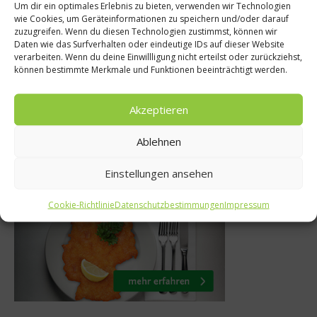
tschland?
Um dir ein optimales Erlebnis zu bieten, verwenden wir Technologien
Gewürze & Kräut
wie Cookies, um Geräteinformationen zu speichern und/oder darauf
: Mehlig,
zuzugreifen. Wenn du diesen Technologien zustimmst, können wir
Pflanzlicher Süßs
Daten wie das Surfverhalten oder eindeutige IDs auf dieser Website
estkochend
verarbeiten. Wenn du deine Einwillligung nicht erteilst oder zurückziehst,
gesund ist St
können bestimmte Merkmale und Funktionen beeinträchtigt werden.
kochend
15. Mai 2012
r 2016
Akzeptieren
Ablehnen
Was isst Deutschland
Einstellungen ansehen
Cookie-Richtlinie
Datenschutzbestimmungen
Impressum