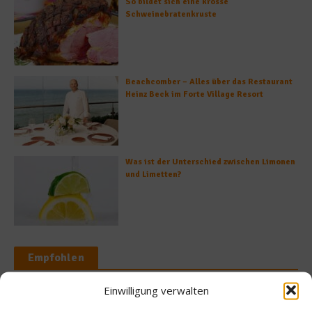
So bildet sich eine krosse
Schweinebratenkruste
Beachcomber – Alles über das Restaurant
Heinz Beck im Forte Village Resort
Was ist der Unterschied zwischen Limonen
und Limetten?
Empfohlen
Einwilligung verwalten