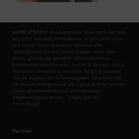
worlds of food
ist eine kulinarische Reise durch das Netz
und liefert relevante Informationen zu gesundem Essen
und Trinken sowie spannende Interviews mit
Spitzenköchen und ihre besten Rezepte. Unter dem
Motto „gemeinsam genießen“ bleiben hier keine
kulinarischen Wünsche offen. Kochen & Rezepte, Diät &
Abnehmen, Gesundes & Bio sowie Gastro & Gourmet
sind die Rubriken des Online-Magazins. Ein weites Feld,
vor dessen Hintergrund wir uns – ganz im Sinne unseres
Zieles, ein informatives und unterhaltsames
Ratgebermagazin zu sein – fragen: Was isst
Deutschland?
Partner