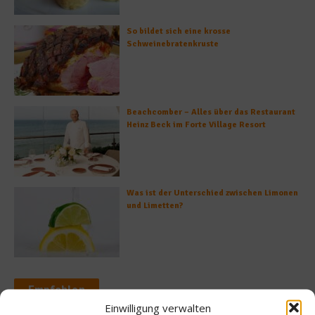
So bildet sich eine krosse
Schweinebratenkruste
Beachcomber – Alles über das Restaurant
Heinz Beck im Forte Village Resort
Was ist der Unterschied zwischen Limonen
und Limetten?
Empfohlen
Einwilligung verwalten