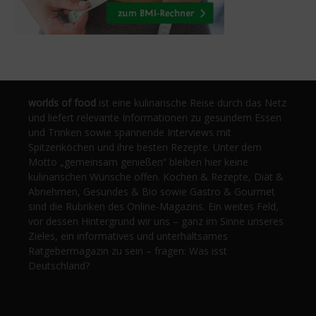
worlds of food
ist eine kulinarische Reise durch das Netz
und liefert relevante Informationen zu gesundem Essen
und Trinken sowie spannende Interviews mit
Spitzenköchen und ihre besten Rezepte. Unter dem
Motto „gemeinsam genießen“ bleiben hier keine
kulinarischen Wünsche offen. Kochen & Rezepte, Diät &
Abnehmen, Gesundes & Bio sowie Gastro & Gourmet
sind die Rubriken des Online-Magazins. Ein weites Feld,
vor dessen Hintergrund wir uns – ganz im Sinne unseres
Zieles, ein informatives und unterhaltsames
Ratgebermagazin zu sein – fragen: Was isst
Deutschland?