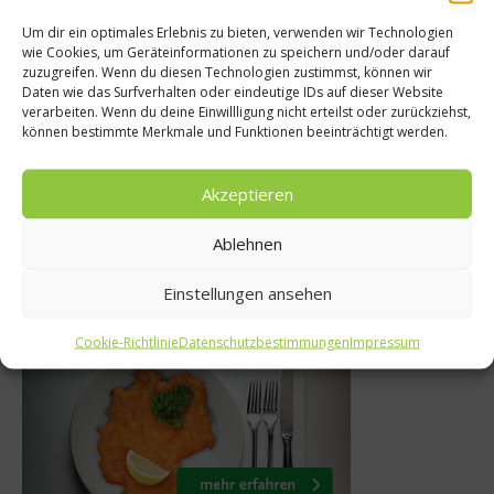
Um dir ein optimales Erlebnis zu bieten, verwenden wir Technologien
Spitzenköche
Sporte
wie Cookies, um Geräteinformationen zu speichern und/oder darauf
zuzugreifen. Wenn du diesen Technologien zustimmst, können wir
 mit Witzigmann –
Ernährung 
Daten wie das Surfverhalten oder eindeutige IDs auf dieser Website
verarbeiten. Wenn du deine Einwillligung nicht erteilst oder zurückziehst,
 Lebensmittel auf
sein – Inter
können bestimmte Merkmale und Funktionen beeinträchtigt werden.
 Vormarsch
War
Akzeptieren
9. Juni 2010
10. M
Ablehnen
Einstellungen ansehen
Was isst Deutschland
Cookie-Richtlinie
Datenschutzbestimmungen
Impressum