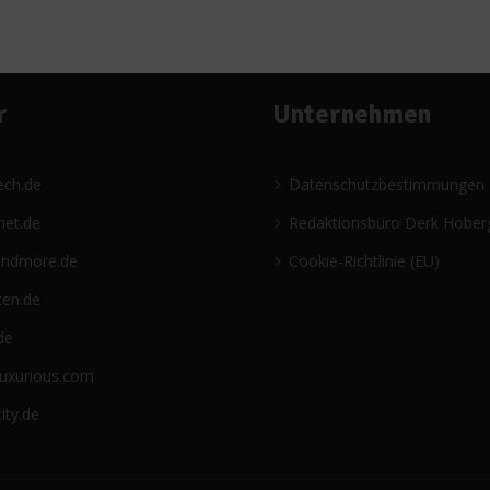
r
Unternehmen
ech.de
Datenschutzbestimmungen
net.de
Redaktionsbüro Derk Hober
andmore.de
Cookie-Richtlinie (EU)
ten.de
de
luxurious.com
ity.de