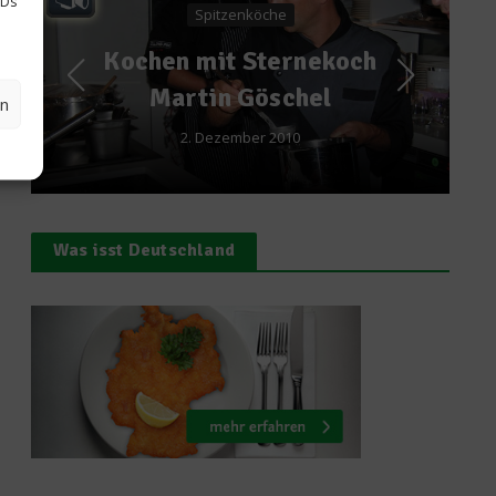
IDs
zenköche
Gesundes & Bio
t Sternekoch
5 Fakten über
 Göschel
Kartoffel
en
ember 2010
20. August 2017
Was isst Deutschland