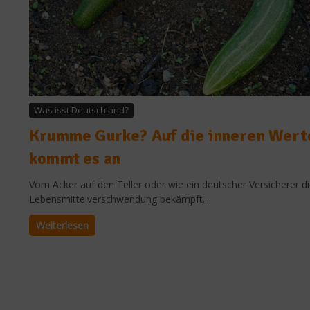
Was isst Deutschland?
Krumme Gurke? Auf die inneren Wert
kommt es an
Vom Acker auf den Teller oder wie ein deutscher Versicherer d
Lebensmittelverschwendung bekämpft....
Weiterlesen