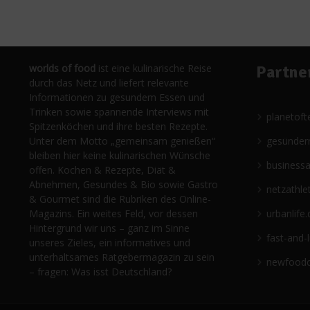
worlds of food
ist eine kulinarische Reise
Partne
durch das Netz und liefert relevante
Informationen zu gesundem Essen und
Trinken sowie spannende Interviews mit
planetoft
Spitzenköchen und ihre besten Rezepte.
Unter dem Motto „gemeinsam genießen“
gesünder
bleiben hier keine kulinarischen Wünsche
business
offen. Kochen & Rezepte, Diät &
Abnehmen, Gesundes & Bio sowie Gastro
netzathle
& Gourmet sind die Rubriken des Online-
Magazins. Ein weites Feld, vor dessen
urbanlife.
Hintergrund wir uns – ganz im Sinne
fast-and-
unseres Zieles, ein informatives und
unterhaltsames Ratgebermagazin zu sein
newfoodc
– fragen: Was isst Deutschland?