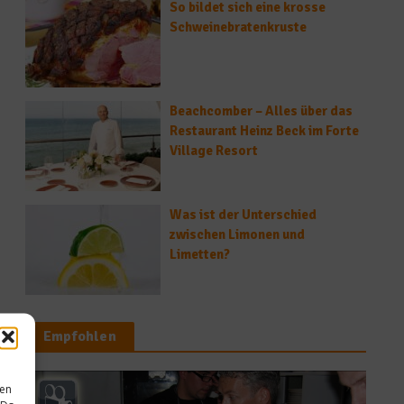
So bildet sich eine krosse
Schweinebratenkruste
Beachcomber – Alles über das
Restaurant Heinz Beck im Forte
Village Resort
Was ist der Unterschied
zwischen Limonen und
Limetten?
Empfohlen
sen