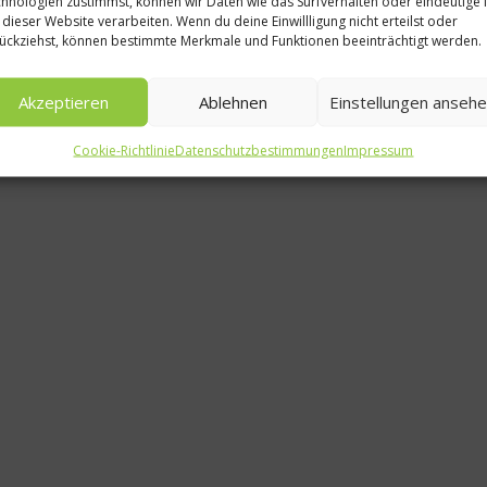
hnologien zustimmst, können wir Daten wie das Surfverhalten oder eindeutige 
Spit
 dieser Website verarbeiten. Wenn du deine Einwillligung nicht erteilst oder
ückziehst, können bestimmte Merkmale und Funktionen beeinträchtigt werden.
Kochen mi
Martin
Akzeptieren
Ablehnen
Einstellungen anseh
2. Dez
Cookie-Richtlinie
Datenschutzbestimmungen
Impressum