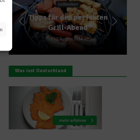
IDs
lwelten
News
den perfekten
Gastköche 201
l-Abend
Ikarus
en
gust 2014
5. November 2015
Was isst Deutschland