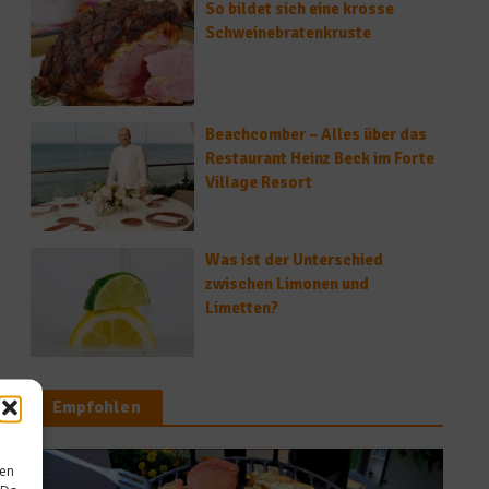
So bildet sich eine krosse
Schweinebratenkruste
Beachcomber – Alles über das
Restaurant Heinz Beck im Forte
Village Resort
Was ist der Unterschied
zwischen Limonen und
Limetten?
Empfohlen
sen