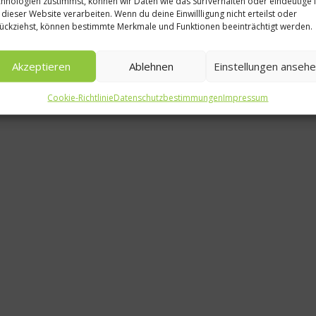
hnologien zustimmst, können wir Daten wie das Surfverhalten oder eindeutige 
Gril
 dieser Website verarbeiten. Wenn du deine Einwillligung nicht erteilst oder
ückziehst, können bestimmte Merkmale und Funktionen beeinträchtigt werden.
Tipps für 
Gril
Akzeptieren
Ablehnen
Einstellungen anseh
17. Au
Cookie-Richtlinie
Datenschutzbestimmungen
Impressum