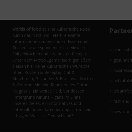
worlds of food
ist eine kulinarische Reise
Partne
durch das Netz und liefert relevante
Informationen zu gesundem Essen und
Trinken sowie spannende Interviews mit
planetoft
Spitzenköchen und ihre besten Rezepte.
Unter dem Motto „gemeinsam genießen“
gesünder
bleiben hier keine kulinarischen Wünsche
business
offen. Kochen & Rezepte, Diät &
Abnehmen, Gesundes & Bio sowie Gastro
netzathle
& Gourmet sind die Rubriken des Online-
Magazins. Ein weites Feld, vor dessen
urbanlife.
Hintergrund wir uns – ganz im Sinne
fast-and-
unseres Zieles, ein informatives und
unterhaltsames Ratgebermagazin zu sein
newfoodc
– fragen: Was isst Deutschland?