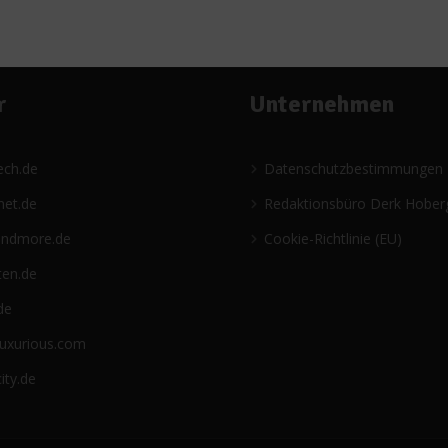
r
Unternehmen
ech.de
Datenschutzbestimmungen
net.de
Redaktionsbüro Derk Hober
andmore.de
Cookie-Richtlinie (EU)
ten.de
de
luxurious.com
ity.de