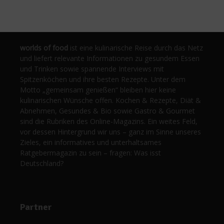
worlds of food
ist eine kulinarische Reise durch das Netz
und liefert relevante Informationen zu gesundem Essen
und Trinken sowie spannende Interviews mit
Spitzenköchen und ihre besten Rezepte. Unter dem
Motto „gemeinsam genießen“ bleiben hier keine
kulinarischen Wünsche offen. Kochen & Rezepte, Diät &
Abnehmen, Gesundes & Bio sowie Gastro & Gourmet
sind die Rubriken des Online-Magazins. Ein weites Feld,
vor dessen Hintergrund wir uns – ganz im Sinne unseres
Zieles, ein informatives und unterhaltsames
Ratgebermagazin zu sein – fragen: Was isst
Deutschland?
Partner