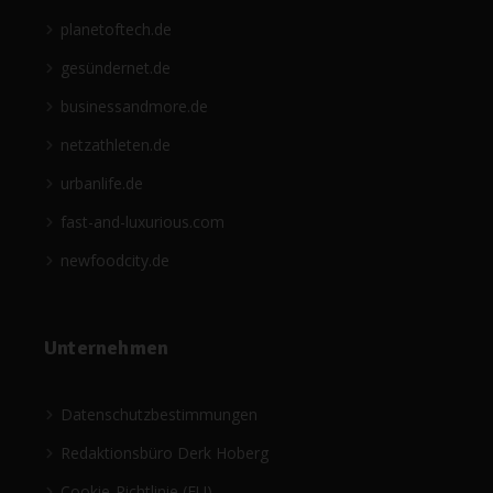
planetoftech.de
gesündernet.de
businessandmore.de
netzathleten.de
urbanlife.de
fast-and-luxurious.com
newfoodcity.de
Unternehmen
Datenschutzbestimmungen
Redaktionsbüro Derk Hoberg
Cookie-Richtlinie (EU)