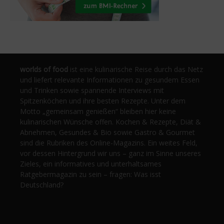
worlds of food
ist eine kulinarische Reise durch das Netz
und liefert relevante Informationen zu gesundem Essen
und Trinken sowie spannende Interviews mit
Spitzenköchen und ihre besten Rezepte. Unter dem
Motto „gemeinsam genießen“ bleiben hier keine
kulinarischen Wünsche offen. Kochen & Rezepte, Diät &
Abnehmen, Gesundes & Bio sowie Gastro & Gourmet
sind die Rubriken des Online-Magazins. Ein weites Feld,
vor dessen Hintergrund wir uns – ganz im Sinne unseres
Zieles, ein informatives und unterhaltsames
Ratgebermagazin zu sein – fragen: Was isst
Deutschland?