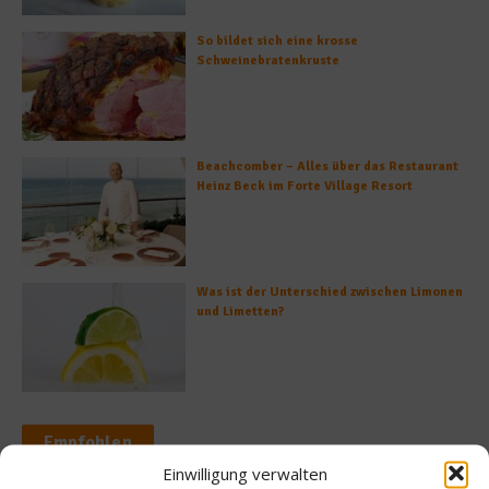
So bildet sich eine krosse
Schweinebratenkruste
Beachcomber – Alles über das Restaurant
Heinz Beck im Forte Village Resort
Was ist der Unterschied zwischen Limonen
und Limetten?
Empfohlen
Einwilligung verwalten