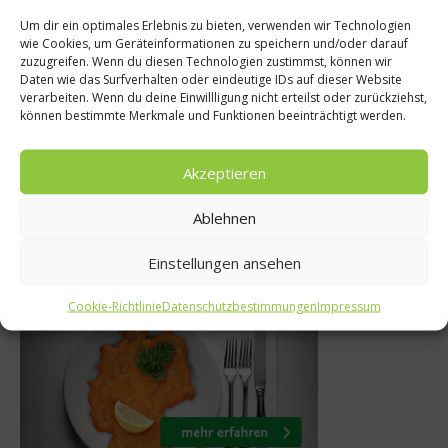
Um dir ein optimales Erlebnis zu bieten, verwenden wir Technologien
wie Cookies, um Geräteinformationen zu speichern und/oder darauf
urmet
zuzugreifen. Wenn du diesen Technologien zustimmst, können wir
News
Daten wie das Surfverhalten oder eindeutige IDs auf dieser Website
co bei den
verarbeiten. Wenn du deine Einwillligung nicht erteilst oder zurückziehst,
Die Zahl der Woch
können bestimmte Merkmale und Funktionen beeinträchtigt werden.
 in Paris
3. Juli 2012
2019
Akzeptieren
Ablehnen
Einstellungen ansehen
Was isst Deutschland
Cookie-Richtlinie
Datenschutzbestimmungen
Impressum