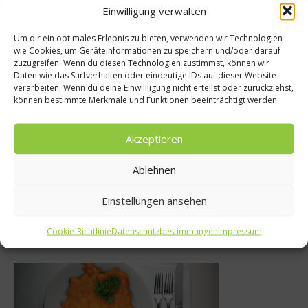
Einwilligung verwalten
Empfohlen
Um dir ein optimales Erlebnis zu bieten, verwenden wir Technologien
wie Cookies, um Geräteinformationen zu speichern und/oder darauf
zuzugreifen. Wenn du diesen Technologien zustimmst, können wir
Daten wie das Surfverhalten oder eindeutige IDs auf dieser Website
ps
News
verarbeiten. Wenn du deine Einwillligung nicht erteilst oder zurückziehst,
können bestimmte Merkmale und Funktionen beeinträchtigt werden.
t Stäbchen –
Von der Tellerwä
-Etikette
zur Sterne-Kö
Akzeptieren
2015
4. August 2017
Ablehnen
Einstellungen ansehen
Was isst Deutschland
Cookie-Richtlinie
Datenschutzbestimmungen
Impressum