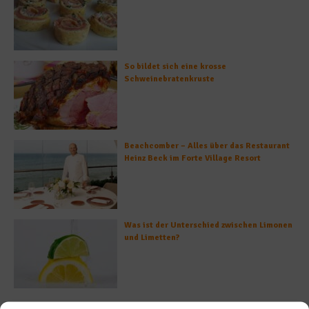
So bildet sich eine krosse
Schweinebratenkruste
Beachcomber – Alles über das Restaurant
Heinz Beck im Forte Village Resort
Was ist der Unterschied zwischen Limonen
und Limetten?