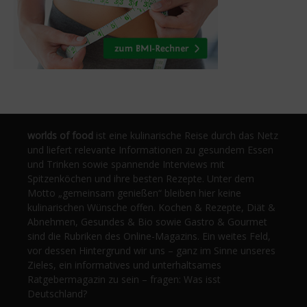
worlds of food
ist eine kulinarische Reise durch das Netz
und liefert relevante Informationen zu gesundem Essen
und Trinken sowie spannende Interviews mit
Spitzenköchen und ihre besten Rezepte. Unter dem
Motto „gemeinsam genießen“ bleiben hier keine
kulinarischen Wünsche offen. Kochen & Rezepte, Diät &
Abnehmen, Gesundes & Bio sowie Gastro & Gourmet
sind die Rubriken des Online-Magazins. Ein weites Feld,
vor dessen Hintergrund wir uns – ganz im Sinne unseres
Zieles, ein informatives und unterhaltsames
Ratgebermagazin zu sein – fragen: Was isst
Deutschland?