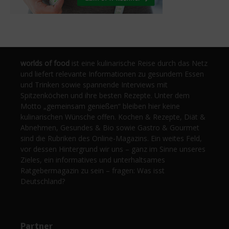
worlds of food
ist eine kulinarische Reise durch das Netz
und liefert relevante Informationen zu gesundem Essen
und Trinken sowie spannende Interviews mit
Spitzenköchen und ihre besten Rezepte. Unter dem
Motto „gemeinsam genießen“ bleiben hier keine
kulinarischen Wünsche offen. Kochen & Rezepte, Diät &
Abnehmen, Gesundes & Bio sowie Gastro & Gourmet
sind die Rubriken des Online-Magazins. Ein weites Feld,
vor dessen Hintergrund wir uns – ganz im Sinne unseres
Zieles, ein informatives und unterhaltsames
Ratgebermagazin zu sein – fragen: Was isst
Deutschland?
Partner