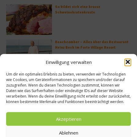
So bildet sich eine krosse
Schweinebratenkruste
Beachcomber – Alles über das Restaurant
Heinz Beck im Forte Village Resort
Einwilligung verwalten
Um dir ein optimales Erlebnis zu bieten, verwenden wir Technologien
Was ist der Unterschied zwischen Limonen
wie Cookies, um Geräteinformationen zu speichern und/oder darauf
und Limetten?
zuzugreifen. Wenn du diesen Technologien zustimmst, können wir
Daten wie das Surfverhalten oder eindeutige IDs auf dieser Website
verarbeiten. Wenn du deine Einwillligung nicht erteilst oder zurückziehst,
können bestimmte Merkmale und Funktionen beeinträchtigt werden.
Akzeptieren
Empfohlen
Ablehnen