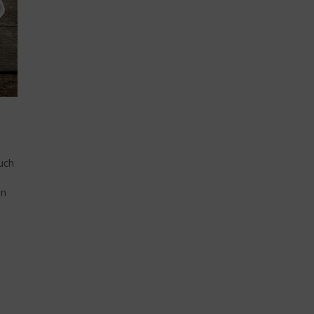
auch
en