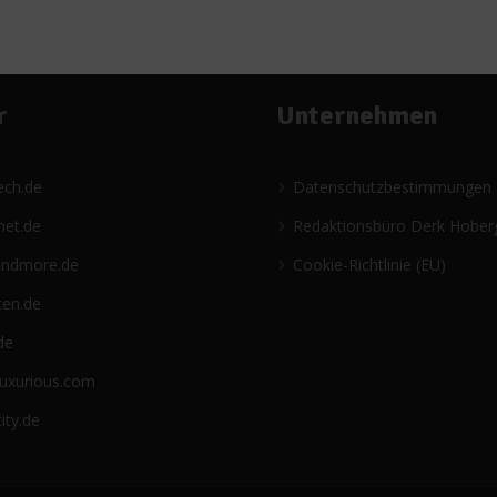
r
Unternehmen
ech.de
Datenschutzbestimmungen
net.de
Redaktionsbüro Derk Hober
andmore.de
Cookie-Richtlinie (EU)
ten.de
de
luxurious.com
ity.de