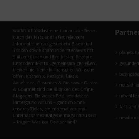
worlds of food
ist eine kulinarische Reise
Partne
durch das Netz und liefert relevante
Informationen zu gesundem Essen und
Trinken sowie spannende Interviews mit
planetoft
Spitzenköchen und ihre besten Rezepte.
Unter dem Motto „gemeinsam genießen“
gesünder
bleiben hier keine kulinarischen Wünsche
business
offen. Kochen & Rezepte, Diät &
Abnehmen, Gesundes & Bio sowie Gastro
netzathle
& Gourmet sind die Rubriken des Online-
Magazins. Ein weites Feld, vor dessen
urbanlife.
Hintergrund wir uns – ganz im Sinne
fast-and-
unseres Zieles, ein informatives und
unterhaltsames Ratgebermagazin zu sein
newfoodc
– fragen: Was isst Deutschland?