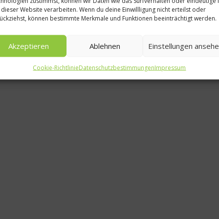
hnologien zustimmst, können wir Daten wie das Surfverhalten oder eindeutige 
 dieser Website verarbeiten. Wenn du deine Einwillligung nicht erteilst oder
10. Ku
ückziehst, können bestimmte Merkmale und Funktionen beeinträchtigt werden.
Jakobswe
Akzeptieren
Ablehnen
Einstellungen anseh
er
Cookie-Richtlinie
Datenschutzbestimmungen
Impressum
10