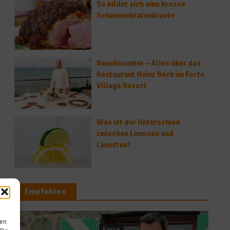
So bildet sich eine krosse
Schweinebratenkruste
Beachcomber – Alles über das
Restaurant Heinz Beck im Forte
Village Resort
Was ist der Unterschied
zwischen Limonen und
Limetten?
Empfohlen
sen
Reise