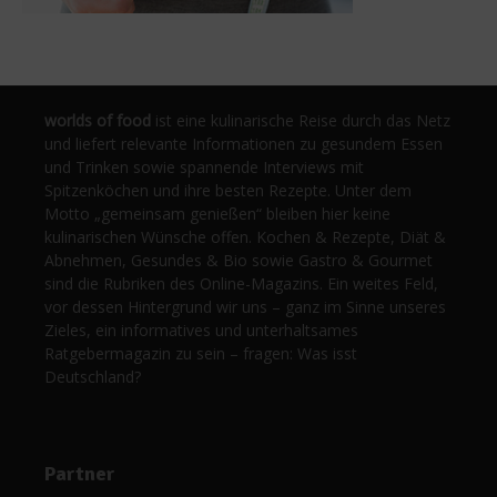
worlds of food
ist eine kulinarische Reise durch das Netz
und liefert relevante Informationen zu gesundem Essen
und Trinken sowie spannende Interviews mit
Spitzenköchen und ihre besten Rezepte. Unter dem
Motto „gemeinsam genießen“ bleiben hier keine
kulinarischen Wünsche offen. Kochen & Rezepte, Diät &
Abnehmen, Gesundes & Bio sowie Gastro & Gourmet
sind die Rubriken des Online-Magazins. Ein weites Feld,
vor dessen Hintergrund wir uns – ganz im Sinne unseres
Zieles, ein informatives und unterhaltsames
Ratgebermagazin zu sein – fragen: Was isst
Deutschland?
Partner