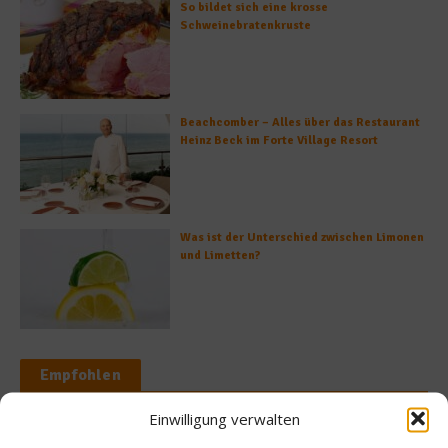
So bildet sich eine krosse
Schweinebratenkruste
Beachcomber – Alles über das Restaurant
Heinz Beck im Forte Village Resort
Was ist der Unterschied zwischen Limonen
und Limetten?
Empfohlen
Einwilligung verwalten