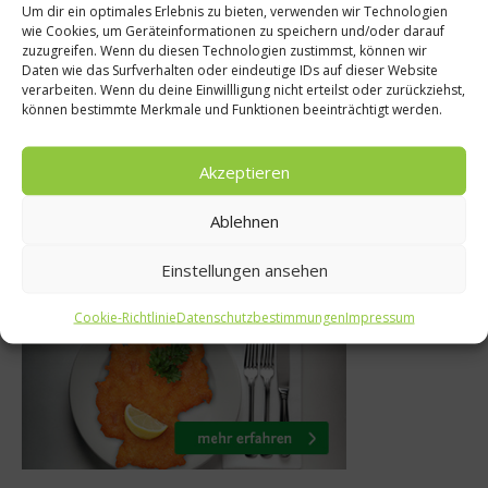
Getränke
Um dir ein optimales Erlebnis zu bieten, verwenden wir Technologien
nke
wie Cookies, um Geräteinformationen zu speichern und/oder darauf
Architektur und
zuzugreifen. Wenn du diesen Technologien zustimmst, können wir
 Weinregion
Daten wie das Surfverhalten oder eindeutige IDs auf dieser Website
VDP: Franz K
verarbeiten. Wenn du deine Einwillligung nicht erteilst oder zurückziehst,
 Baixas
können bestimmte Merkmale und Funktionen beeinträchtigt werden.
Schwarzer A
2012
10. Februar 201
Akzeptieren
Ablehnen
Was isst Deutschland
Einstellungen ansehen
Cookie-Richtlinie
Datenschutzbestimmungen
Impressum