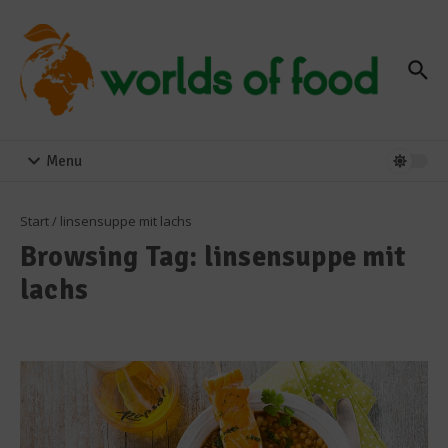
Zum Inhalt springen
Menu
Start
/
linsensuppe mit lachs
Browsing Tag: linsensuppe mit
lachs