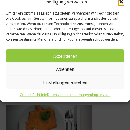
Einwilligung verwalten
Um dir ein optimales Erlebnis zu bieten, verwenden wir Technologien
wie Cookies, um Geräteinformationen zu speichern und/oder darauf
zuzugreifen. Wenn du diesen Technologien zustimmst, können wir
nseiten
News
Daten wie das Surfverhalten oder eindeutige IDs auf dieser Website
verarbeiten. Wenn du deine Einwillligung nicht erteilst oder zurückziehst,
aschung –
FOOD & LIFE: Ru
können bestimmte Merkmale und Funktionen beeinträchtigt werden.
cht schlank
Herd!
Akzeptieren
r 2013
7. November 201
Ablehnen
Einstellungen ansehen
Was isst Deutschland
Cookie-Richtlinie
Datenschutzbestimmungen
Impressum