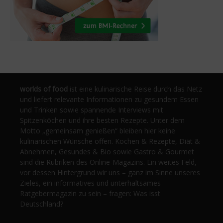
worlds of food
ist eine kulinarische Reise durch das Netz
und liefert relevante Informationen zu gesundem Essen
und Trinken sowie spannende Interviews mit
Spitzenköchen und ihre besten Rezepte. Unter dem
Motto „gemeinsam genießen“ bleiben hier keine
kulinarischen Wünsche offen. Kochen & Rezepte, Diät &
Abnehmen, Gesundes & Bio sowie Gastro & Gourmet
sind die Rubriken des Online-Magazins. Ein weites Feld,
vor dessen Hintergrund wir uns – ganz im Sinne unseres
Zieles, ein informatives und unterhaltsames
Ratgebermagazin zu sein – fragen: Was isst
Deutschland?