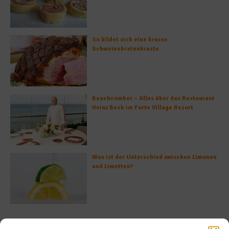
So bildet sich eine krosse
Schweinebratenkruste
Beachcomber – Alles über das Restaurant
Heinz Beck im Forte Village Resort
Was ist der Unterschied zwischen Limonen
und Limetten?
Empfohlen