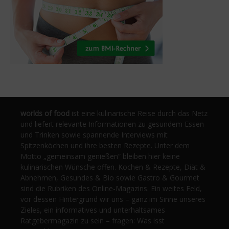
worlds of food
ist eine kulinarische Reise durch das Netz
und liefert relevante Informationen zu gesundem Essen
und Trinken sowie spannende Interviews mit
Spitzenköchen und ihre besten Rezepte. Unter dem
Motto „gemeinsam genießen“ bleiben hier keine
kulinarischen Wünsche offen. Kochen & Rezepte, Diät &
Abnehmen, Gesundes & Bio sowie Gastro & Gourmet
sind die Rubriken des Online-Magazins. Ein weites Feld,
vor dessen Hintergrund wir uns – ganz im Sinne unseres
Zieles, ein informatives und unterhaltsames
Ratgebermagazin zu sein – fragen: Was isst