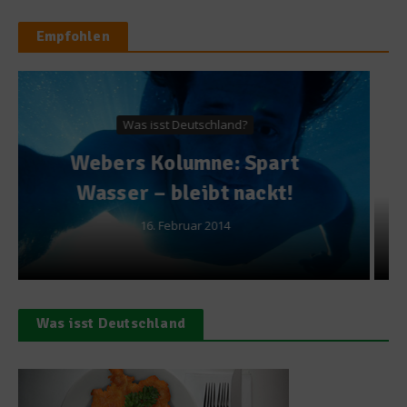
Empfohlen
Spitzenköche
Russell Pirrit – Küchenchef
im Restaurant „5“
22. Juli 2014
Was isst Deutschland