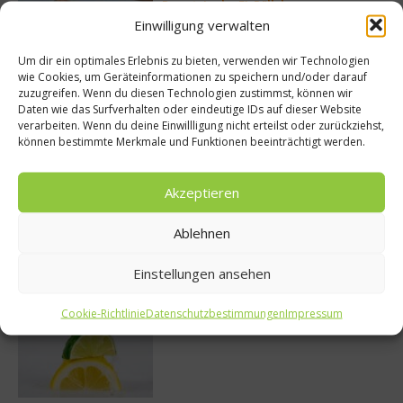
Rezept: Lachs-Ei-Röllchen
Einwilligung verwalten
Um dir ein optimales Erlebnis zu bieten, verwenden wir Technologien
wie Cookies, um Geräteinformationen zu speichern und/oder darauf
zuzugreifen. Wenn du diesen Technologien zustimmst, können wir
Daten wie das Surfverhalten oder eindeutige IDs auf dieser Website
So bildet sich eine krosse
verarbeiten. Wenn du deine Einwillligung nicht erteilst oder zurückziehst,
Schweinebratenkruste
können bestimmte Merkmale und Funktionen beeinträchtigt werden.
Akzeptieren
Beachcomber – Alles über das Restaurant
Heinz Beck im Forte Village Resort
Ablehnen
Einstellungen ansehen
Cookie-Richtlinie
Datenschutzbestimmungen
Impressum
Was ist der Unterschied zwischen Limonen
und Limetten?