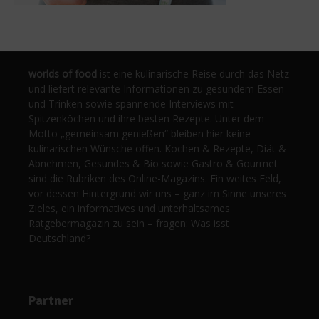
worlds of food
ist eine kulinarische Reise durch das Netz
und liefert relevante Informationen zu gesundem Essen
und Trinken sowie spannende Interviews mit
Spitzenköchen und ihre besten Rezepte. Unter dem
Motto „gemeinsam genießen“ bleiben hier keine
kulinarischen Wünsche offen. Kochen & Rezepte, Diät &
Abnehmen, Gesundes & Bio sowie Gastro & Gourmet
sind die Rubriken des Online-Magazins. Ein weites Feld,
vor dessen Hintergrund wir uns – ganz im Sinne unseres
Zieles, ein informatives und unterhaltsames
Ratgebermagazin zu sein – fragen: Was isst
Deutschland?
Partner