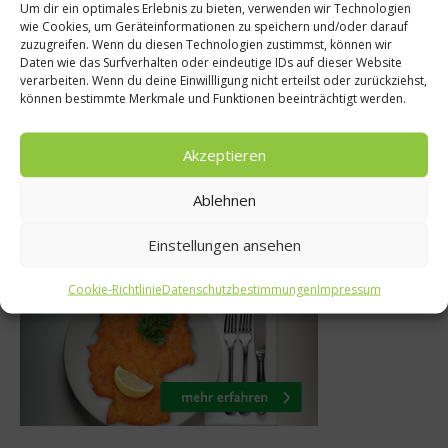
epte
Um dir ein optimales Erlebnis zu bieten, verwenden wir Technologien
Sporternähru
wie Cookies, um Geräteinformationen zu speichern und/oder darauf
 Geschmortes
zuzugreifen. Wenn du diesen Technologien zustimmst, können wir
Zink – Spurenel
Daten wie das Surfverhalten oder eindeutige IDs auf dieser Website
en von Niven
verarbeiten. Wenn du deine Einwillligung nicht erteilst oder zurückziehst,
Sportle
können bestimmte Merkmale und Funktionen beeinträchtigt werden.
nz
20. Dezember 
i 2012
Akzeptieren
Ablehnen
Was isst Deutschland
Einstellungen ansehen
Cookie-Richtlinie
Datenschutzbestimmungen
Impressum