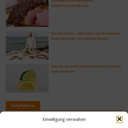
So bildet sich eine krosse
Schweinebratenkruste
Beachcomber – Alles über das Restaurant
Heinz Beck im Forte Village Resort
Was ist der Unterschied zwischen Limonen
und Limetten?
Empfohlen
Einwilligung verwalten