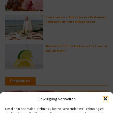
Beachcomber – Alles über das Restaurant
Heinz Beck im Forte Village Resort
Was ist der Unterschied zwischen Limonen
und Limetten?
Empfohlen
Kulinarisches 
Einwilligung verwalten
Weihnachtsbrä
Um dir ein optimales Erlebnis zu bieten, verwenden wir Technologien
epte