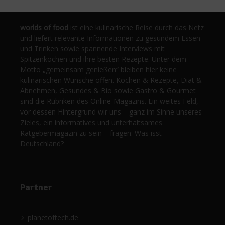
worlds of food
ist eine kulinarische Reise durch das Netz
und liefert relevante Informationen zu gesundem Essen
und Trinken sowie spannende Interviews mit
Spitzenköchen und ihre besten Rezepte. Unter dem
Motto „gemeinsam genießen“ bleiben hier keine
kulinarischen Wünsche offen. Kochen & Rezepte, Diät &
Abnehmen, Gesundes & Bio sowie Gastro & Gourmet
sind die Rubriken des Online-Magazins. Ein weites Feld,
vor dessen Hintergrund wir uns – ganz im Sinne unseres
Zieles, ein informatives und unterhaltsames
Ratgebermagazin zu sein – fragen: Was isst
Deutschland?
Partner
planetoftech.de