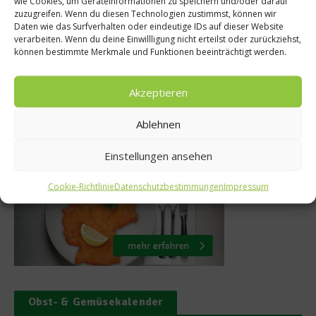
wie Cookies, um Geräteinformationen zu speichern und/oder darauf
interpretiert –
zuzugreifen. Wenn du diesen Technologien zustimmst, können wir
atene Chorizo
Daten wie das Surfverhalten oder eindeutige IDs auf dieser Website
Gewinnspiel: Ser
verarbeiten. Wenn du deine Einwillligung nicht erteilst oder zurückziehst,
ni 2013
Person
können bestimmte Merkmale und Funktionen beeinträchtigt werden.
13. November 
Akzeptieren
Ablehnen
Was isst Deutschland
Einstellungen ansehen
Cookie-Richtlinie
Datenschutzbestimmungen
Impressum
Obst- & Gemüsekalender