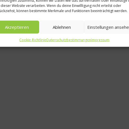
hnologien zustimmst, können wir Daten wie das Surfverhalten oder eindeutige 
 dieser Website verarbeiten. Wenn du deine Einwillligung nicht erteilst oder
ückziehst, können bestimmte Merkmale und Funktionen beeinträchtigt werden.
St. Martin
umw
Akzeptieren
Ablehnen
Einstellungen anseh
30
Cookie-Richtlinie
Datenschutzbestimmungen
Impressum