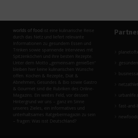
worlds of food
ist eine kulinarische Reise
Partne
durch das Netz und liefert relevante
Informationen zu gesundem Essen und
Trinken sowie spannende Interviews mit
planetoft
Spitzenköchen und ihre besten Rezepte.
Unter dem Motto „gemeinsam genießen“
gesünder
bleiben hier keine kulinarischen Wünsche
business
offen. Kochen & Rezepte, Diät &
Abnehmen, Gesundes & Bio sowie Gastro
netzathle
& Gourmet sind die Rubriken des Online-
Magazins. Ein weites Feld, vor dessen
urbanlife.
Hintergrund wir uns – ganz im Sinne
fast-and-
unseres Zieles, ein informatives und
unterhaltsames Ratgebermagazin zu sein
newfoodc
– fragen: Was isst Deutschland?