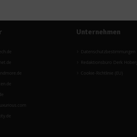
r
Unternehmen
ech.de
Datenschutzbestimmungen
net.de
Redaktionsbüro Derk Hober
andmore.de
Cookie-Richtlinie (EU)
ten.de
de
luxurious.com
ity.de