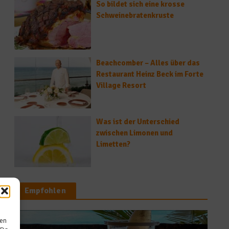
So bildet sich eine krosse
Schweinebratenkruste
Beachcomber – Alles über das
Restaurant Heinz Beck im Forte
Village Resort
Was ist der Unterschied
zwischen Limonen und
Limetten?
Empfohlen
sen