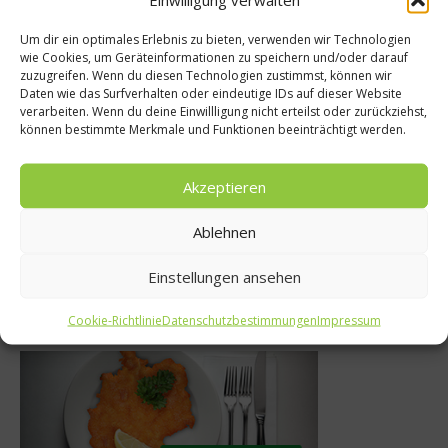
Um dir ein optimales Erlebnis zu bieten, verwenden wir Technologien
wie Cookies, um Geräteinformationen zu speichern und/oder darauf
zuzugreifen. Wenn du diesen Technologien zustimmst, können wir
zepte
Kochen & Rezepte
Daten wie das Surfverhalten oder eindeutige IDs auf dieser Website
verarbeiten. Wenn du deine Einwillligung nicht erteilst oder zurückziehst,
einkost und
Rezept der Woche 
können bestimmte Merkmale und Funktionen beeinträchtigt werden.
zugleich
Curry von David K
Akzeptieren
2013
2. November 2010
Ablehnen
Einstellungen ansehen
Was isst Deutschland
Cookie-Richtlinie
Datenschutzbestimmungen
Impressum