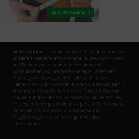
worlds of food
ist eine kulinarische Reise durch das Netz
und liefert relevante Informationen zu gesundem Essen
und Trinken sowie spannende Interviews mit
Spitzenköchen und ihre besten Rezepte. Unter dem
Motto „gemeinsam genießen“ bleiben hier keine
kulinarischen Wünsche offen. Kochen & Rezepte, Diät &
Abnehmen, Gesundes & Bio sowie Gastro & Gourmet
sind die Rubriken des Online-Magazins. Ein weites Feld,
vor dessen Hintergrund wir uns – ganz im Sinne unseres
Zieles, ein informatives und unterhaltsames
Ratgebermagazin zu sein – fragen: Was isst
Deutschland?