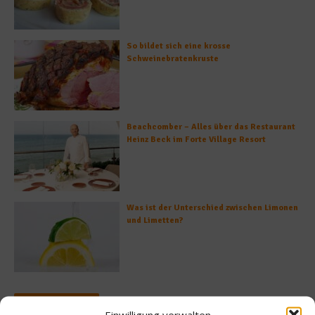
So bildet sich eine krosse
Schweinebratenkruste
Beachcomber – Alles über das Restaurant
Heinz Beck im Forte Village Resort
Was ist der Unterschied zwischen Limonen
und Limetten?
Empfohlen
Einwilligung verwalten