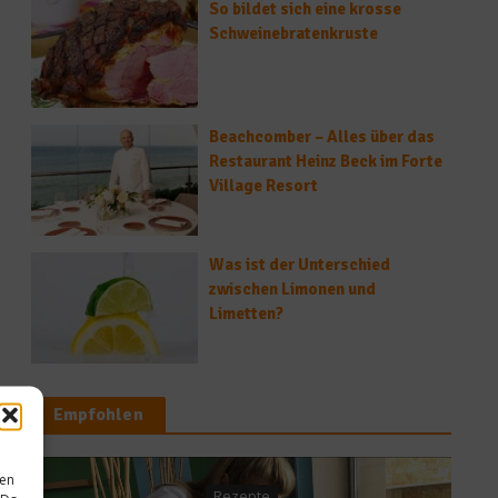
So bildet sich eine krosse
Schweinebratenkruste
Beachcomber – Alles über das
Restaurant Heinz Beck im Forte
Village Resort
Was ist der Unterschied
zwischen Limonen und
Limetten?
Empfohlen
sen
Rezepte