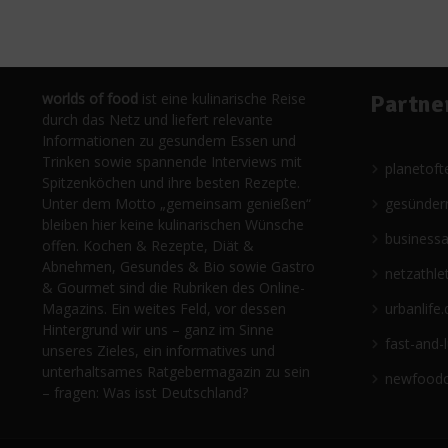
worlds of food
ist eine kulinarische Reise
Partne
durch das Netz und liefert relevante
Informationen zu gesundem Essen und
Trinken sowie spannende Interviews mit
planetoft
Spitzenköchen und ihre besten Rezepte.
Unter dem Motto „gemeinsam genießen“
gesünder
bleiben hier keine kulinarischen Wünsche
business
offen. Kochen & Rezepte, Diät &
Abnehmen, Gesundes & Bio sowie Gastro
netzathle
& Gourmet sind die Rubriken des Online-
Magazins. Ein weites Feld, vor dessen
urbanlife.
Hintergrund wir uns – ganz im Sinne
fast-and-
unseres Zieles, ein informatives und
unterhaltsames Ratgebermagazin zu sein
newfoodc
– fragen: Was isst Deutschland?