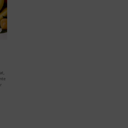
at,
mte
r