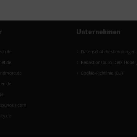
r
Unternehmen
ech.de
Datenschutzbestimmungen
net.de
Redaktionsbüro Derk Hober
andmore.de
Cookie-Richtlinie (EU)
ten.de
de
luxurious.com
ity.de