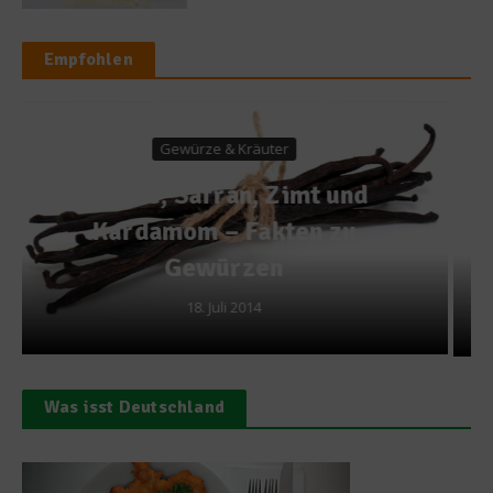
Empfohlen
Getränke
d
Eine Reise in die Welt des
Ouzo
10. Juni 2026
Was isst Deutschland