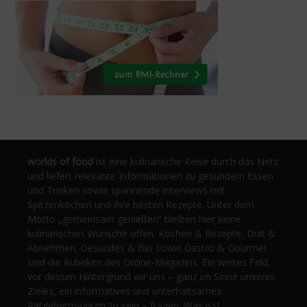
worlds of food
ist eine kulinarische Reise durch das Netz
und liefert relevante Informationen zu gesundem Essen
und Trinken sowie spannende Interviews mit
Spitzenköchen und ihre besten Rezepte. Unter dem
Motto „gemeinsam genießen“ bleiben hier keine
kulinarischen Wünsche offen. Kochen & Rezepte, Diät &
Abnehmen, Gesundes & Bio sowie Gastro & Gourmet
sind die Rubriken des Online-Magazins. Ein weites Feld,
vor dessen Hintergrund wir uns – ganz im Sinne unseres
Zieles, ein informatives und unterhaltsames
Ratgebermagazin zu sein – fragen: Was isst