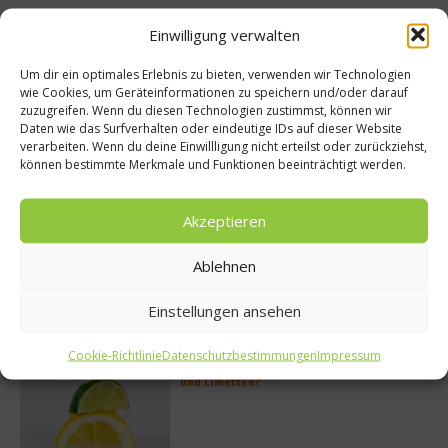
Rezept: Lachs-Ei-Röllchen
Einwilligung verwalten
Um dir ein optimales Erlebnis zu bieten, verwenden wir Technologien
wie Cookies, um Geräteinformationen zu speichern und/oder darauf
zuzugreifen. Wenn du diesen Technologien zustimmst, können wir
Daten wie das Surfverhalten oder eindeutige IDs auf dieser Website
So bildet sich eine krosse
verarbeiten. Wenn du deine Einwillligung nicht erteilst oder zurückziehst,
Schweinebratenkruste
können bestimmte Merkmale und Funktionen beeinträchtigt werden.
Akzeptieren
Beachcomber – Alles über das Restaurant
Ablehnen
Heinz Beck im Forte Village Resort
Einstellungen ansehen
Cookie-Richtlinie
Datenschutzbestimmungen
Impressum
Was ist der Unterschied zwischen Limonen
und Limetten?