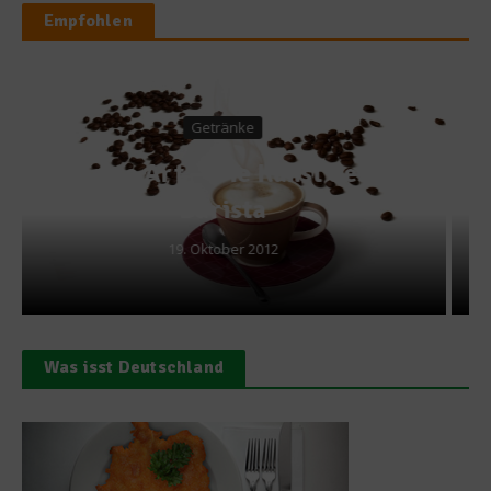
Empfohlen
Gastro & Gourmet
Thomas Bühner kürt Sieger
beim Tapas-Wettbewerb
10. Oktober 2013
Was isst Deutschland