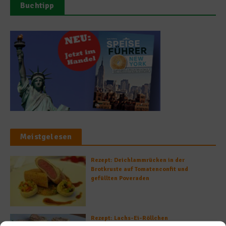
Buchtipp
Meistgelesen
Rezept: Deichlammrücken in der
Brotkruste auf Tomatenconfit und
gefüllten Poveraden
Rezept: Lachs-Ei-Röllchen