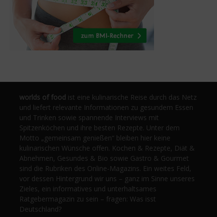
worlds of food
ist eine kulinarische Reise durch das Netz
und liefert relevante Informationen zu gesundem Essen
und Trinken sowie spannende Interviews mit
Spitzenköchen und ihre besten Rezepte. Unter dem
Motto „gemeinsam genießen“ bleiben hier keine
kulinarischen Wünsche offen. Kochen & Rezepte, Diät &
Abnehmen, Gesundes & Bio sowie Gastro & Gourmet
sind die Rubriken des Online-Magazins. Ein weites Feld,
vor dessen Hintergrund wir uns – ganz im Sinne unseres
Zieles, ein informatives und unterhaltsames
Ratgebermagazin zu sein – fragen: Was isst
Deutschland?