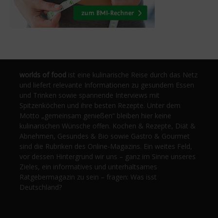
worlds of food
ist eine kulinarische Reise durch das Netz
und liefert relevante Informationen zu gesundem Essen
und Trinken sowie spannende Interviews mit
Spitzenköchen und ihre besten Rezepte. Unter dem
Motto „gemeinsam genießen“ bleiben hier keine
kulinarischen Wünsche offen. Kochen & Rezepte, Diät &
Abnehmen, Gesundes & Bio sowie Gastro & Gourmet
sind die Rubriken des Online-Magazins. Ein weites Feld,
vor dessen Hintergrund wir uns – ganz im Sinne unseres
Zieles, ein informatives und unterhaltsames
Ratgebermagazin zu sein – fragen: Was isst
Deutschland?