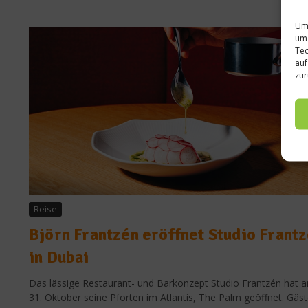
Um 
um 
Tec
auf
zur
Reise
Björn Frantzén eröffnet Studio Frant
in Dubai
Das lässige Restaurant- und Barkonzept Studio Frantzén hat 
31. Oktober seine Pforten im Atlantis, The Palm geöffnet. Gäs