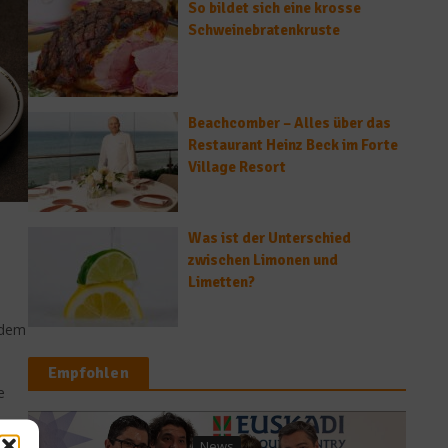
So bildet sich eine krosse
Schweinebratenkruste
Beachcomber – Alles über das
Restaurant Heinz Beck im Forte
Village Resort
Was ist der Unterschied
zwischen Limonen und
Limetten?
 dem
Empfohlen
e
News