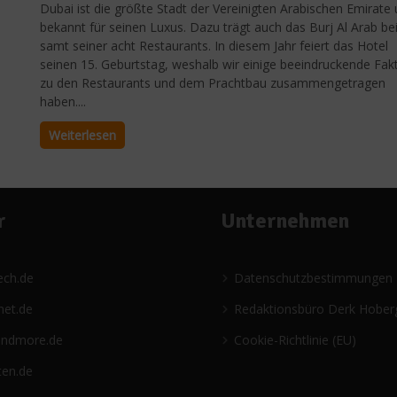
Dubai ist die größte Stadt der Vereinigten Arabischen Emirate
bekannt für seinen Luxus. Dazu trägt auch das Burj Al Arab bei
samt seiner acht Restaurants. In diesem Jahr feiert das Hotel
e
seinen 15. Geburtstag, weshalb wir einige beeindruckende Fak
zu den Restaurants und dem Prachtbau zusammengetragen
haben....
Weiterlesen
r
Unternehmen
ech.de
Datenschutzbestimmungen
net.de
Redaktionsbüro Derk Hober
andmore.de
Cookie-Richtlinie (EU)
ten.de