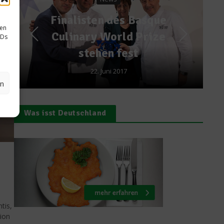
Fleischsommelier Dirk
sen
Ludwig startet Street
IDs
Food-Offensive
6. Juli 2016
en
Was isst Deutschland
tis,
tion