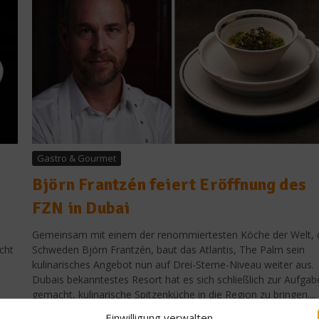
Gastro & Gourmet
Björn Frantzén feiert Eröffnung des
FZN in Dubai
Gemeinsam mit einem der renommiertesten Köche der Welt,
cht
Schweden Björn Frantzén, baut das Atlantis, The Palm sein
kulinarisches Angebot nun auf Drei-Sterne-Niveau weiter aus.
Dubais bekanntestes Resort hat es sich schließlich zur Aufgab
gemacht, kulinarische Spitzenküche in die Region zu bringen....
Einwilligung verwalten
News