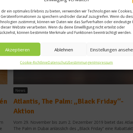
Weiterlesen
Finalisten des Basque
dir ein optimales Erlebnis zu bieten, verwenden wir Technologien wie Cookies,
Geräteinformationen zu speichern und/oder darauf zuzugreifen. Wenn du die
Culinary World Prize
hnologien zustimmst, können wir Daten wie das Surfverhalten oder eindeutige 
 dieser Website verarbeiten. Wenn du deine Einwillligung nicht erteilst oder
stehen fest
ückziehst, können bestimmte Merkmale und Funktionen beeinträchtigt werden.
22. Juni 2017
Akzeptieren
Ablehnen
Einstellungen anseh
Cookie-Richtlinie
Datenschutzbestimmungen
Impressum
News
zén
Atlantis, The Palm: „Black Friday“-
Aktion
am
Vom 29. November bis zum 2. Dezember 2019 bietet das Atlan
te
The Palm in Dubai anlässlich des „Black Friday“ eine Rabattak