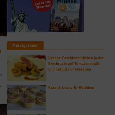
Meistgelesen
m
Rezept: Deichlammrücken in der
Brotkruste auf Tomatenconfit
und gefüllten Poveraden
ie
..
Rezept: Lachs-Ei-Röllchen