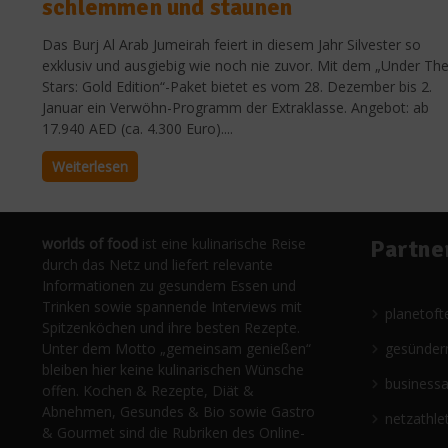
schlemmen und staunen
Das Burj Al Arab Jumeirah feiert in diesem Jahr Silvester so
exklusiv und ausgiebig wie noch nie zuvor. Mit dem „Under Th
Stars: Gold Edition“-Paket bietet es vom 28. Dezember bis 2.
Januar ein Verwöhn-Programm der Extraklasse. Angebot: ab
17.940 AED (ca. 4.300 Euro)....
Weiterlesen
worlds of food
ist eine kulinarische Reise
Partne
durch das Netz und liefert relevante
Informationen zu gesundem Essen und
Trinken sowie spannende Interviews mit
planetoft
Spitzenköchen und ihre besten Rezepte.
Unter dem Motto „gemeinsam genießen“
gesünder
bleiben hier keine kulinarischen Wünsche
business
offen. Kochen & Rezepte, Diät &
Abnehmen, Gesundes & Bio sowie Gastro
netzathle
& Gourmet sind die Rubriken des Online-