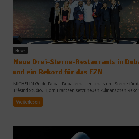
News
Neue Drei-Sterne-Restaurants in Dub
und ein Rekord für das FZN
MICHELIN Guide Dubai: Dubai erhält erstmals drei Sterne für d
Trèsind Studio, Björn Frantzén setzt neuen kulinarischen Rekord
Weiterlesen