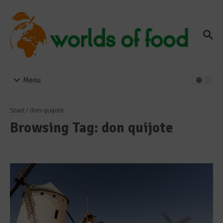
Zum Inhalt springen
Menu
Start
/
don quijote
Browsing Tag: don quijote