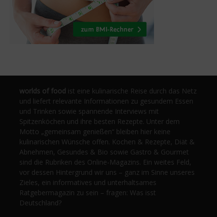
worlds of food
ist eine kulinarische Reise durch das Netz
und liefert relevante Informationen zu gesundem Essen
und Trinken sowie spannende Interviews mit
Spitzenköchen und ihre besten Rezepte. Unter dem
Motto „gemeinsam genießen“ bleiben hier keine
kulinarischen Wünsche offen. Kochen & Rezepte, Diät &
Abnehmen, Gesundes & Bio sowie Gastro & Gourmet
sind die Rubriken des Online-Magazins. Ein weites Feld,
vor dessen Hintergrund wir uns – ganz im Sinne unseres
Zieles, ein informatives und unterhaltsames
Ratgebermagazin zu sein – fragen: Was isst
Deutschland?