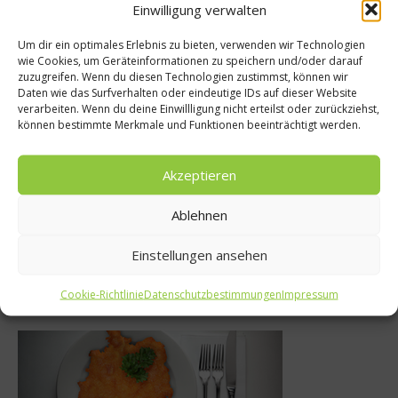
Empfohlen
Einwilligung verwalten
Um dir ein optimales Erlebnis zu bieten, verwenden wir Technologien
wie Cookies, um Geräteinformationen zu speichern und/oder darauf
zuzugreifen. Wenn du diesen Technologien zustimmst, können wir
Spitzenköche
Daten wie das Surfverhalten oder eindeutige IDs auf dieser Website
s
verarbeiten. Wenn du deine Einwillligung nicht erteilst oder zurückziehst,
Jock Zonfrillo zu
können bestimmte Merkmale und Funktionen beeinträchtigt werden.
uf dem
des Baque Culina
r Schloss
Prize
Akzeptieren
2017
26. Juli 2018
Ablehnen
Einstellungen ansehen
Was isst Deutschland
Cookie-Richtlinie
Datenschutzbestimmungen
Impressum