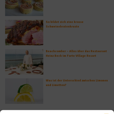
So bildet sich eine krosse
Schweinebratenkruste
Beachcomber – Alles über das Restaurant
Heinz Beck im Forte Village Resort
Was ist der Unterschied zwischen Limonen
und Limetten?