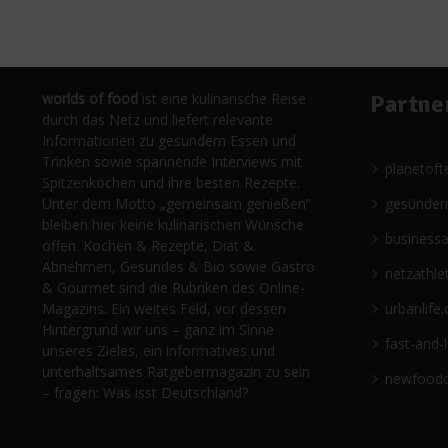
worlds of food
ist eine kulinarische Reise
Partne
durch das Netz und liefert relevante
Informationen zu gesundem Essen und
Trinken sowie spannende Interviews mit
planetoft
Spitzenköchen und ihre besten Rezepte.
Unter dem Motto „gemeinsam genießen“
gesünder
bleiben hier keine kulinarischen Wünsche
business
offen. Kochen & Rezepte, Diät &
Abnehmen, Gesundes & Bio sowie Gastro
netzathle
& Gourmet sind die Rubriken des Online-
Magazins. Ein weites Feld, vor dessen
urbanlife.
Hintergrund wir uns – ganz im Sinne
fast-and-
unseres Zieles, ein informatives und
unterhaltsames Ratgebermagazin zu sein
newfoodc
– fragen: Was isst Deutschland?