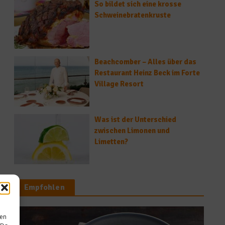
So bildet sich eine krosse
Schweinebratenkruste
Beachcomber – Alles über das
Restaurant Heinz Beck im Forte
Village Resort
Was ist der Unterschied
zwischen Limonen und
Limetten?
Empfohlen
gesunde Ernährung
sen