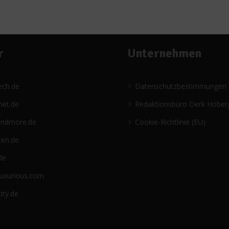
r
Unternehmen
ech.de
Datenschutzbestimmungen
net.de
Redaktionsbüro Derk Hober
andmore.de
Cookie-Richtlinie (EU)
ten.de
de
luxurious.com
ity.de