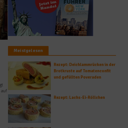
Meistgelesen
Rezept: Deichlammrücken in der
Brotkruste auf Tomatenconfit
n
und gefüllten Poveraden
gt
 auf
Rezept: Lachs-Ei-Röllchen