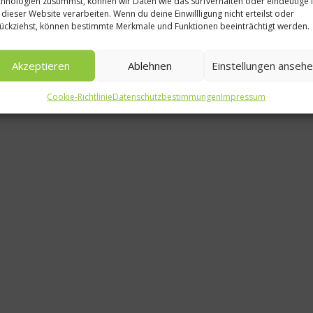
hnologien zustimmst, können wir Daten wie das Surfverhalten oder eindeutige 
Rezept
 dieser Website verarbeiten. Wenn du deine Einwillligung nicht erteilst oder
ückziehst, können bestimmte Merkmale und Funktionen beeinträchtigt werden.
Castello Wh
Chili auf H
Akzeptieren
Ablehnen
Einstellungen anseh
23. Juli 20
Cookie-Richtlinie
Datenschutzbestimmungen
Impressum