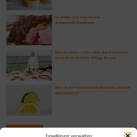
So bildet sich eine krosse
Schweinebratenkruste
Beachcomber – Alles über das Restaurant
Heinz Beck im Forte Village Resort
Was ist der Unterschied zwischen Limonen
und Limetten?
Empfohlen
Einwilligung verwalten