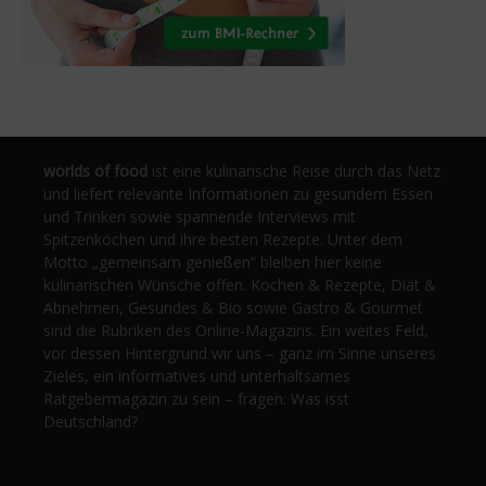
worlds of food
ist eine kulinarische Reise durch das Netz
und liefert relevante Informationen zu gesundem Essen
und Trinken sowie spannende Interviews mit
Spitzenköchen und ihre besten Rezepte. Unter dem
Motto „gemeinsam genießen“ bleiben hier keine
kulinarischen Wünsche offen. Kochen & Rezepte, Diät &
Abnehmen, Gesundes & Bio sowie Gastro & Gourmet
sind die Rubriken des Online-Magazins. Ein weites Feld,
vor dessen Hintergrund wir uns – ganz im Sinne unseres
Zieles, ein informatives und unterhaltsames
Ratgebermagazin zu sein – fragen: Was isst
Deutschland?