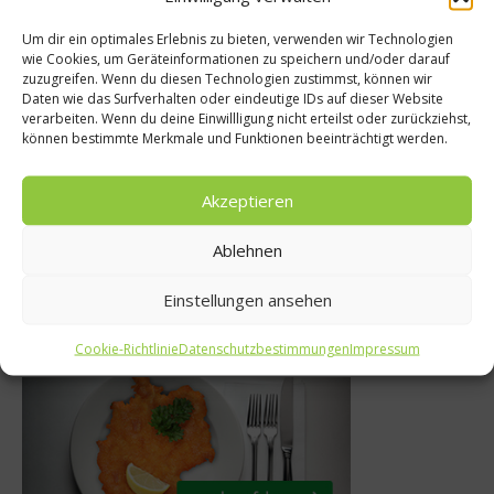
Um dir ein optimales Erlebnis zu bieten, verwenden wir Technologien
wie Cookies, um Geräteinformationen zu speichern und/oder darauf
zuzugreifen. Wenn du diesen Technologien zustimmst, können wir
Gourmet
Daten wie das Surfverhalten oder eindeutige IDs auf dieser Website
News
verarbeiten. Wenn du deine Einwillligung nicht erteilst oder zurückziehst,
he Nabel der
können bestimmte Merkmale und Funktionen beeinträchtigt werden.
Die Zahl der Woc
t
25. März 2014
Akzeptieren
2015
Ablehnen
Einstellungen ansehen
Was isst Deutschland
Cookie-Richtlinie
Datenschutzbestimmungen
Impressum