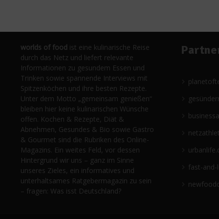
worlds of food
ist eine kulinarische Reise
Partne
durch das Netz und liefert relevante
Informationen zu gesundem Essen und
Trinken sowie spannende Interviews mit
planetoft
Spitzenköchen und ihre besten Rezepte.
Unter dem Motto „gemeinsam genießen“
gesünder
bleiben hier keine kulinarischen Wünsche
business
offen. Kochen & Rezepte, Diät &
Abnehmen, Gesundes & Bio sowie Gastro
netzathle
& Gourmet sind die Rubriken des Online-
Magazins. Ein weites Feld, vor dessen
urbanlife.
Hintergrund wir uns – ganz im Sinne
fast-and-
unseres Zieles, ein informatives und
unterhaltsames Ratgebermagazin zu sein
newfoodc
– fragen: Was isst Deutschland?