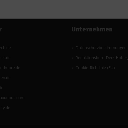
r
Unternehmen
ech.de
Datenschutzbestimmungen
net.de
Redaktionsbüro Derk Hober
andmore.de
Cookie-Richtlinie (EU)
ten.de
de
luxurious.com
ity.de