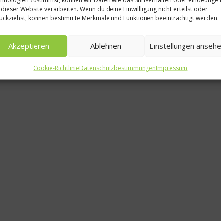
Kü
 dieser Website verarbeiten. Wenn du deine Einwillligung nicht erteilst oder
ückziehst, können bestimmte Merkmale und Funktionen beeinträchtigt werden.
So s
Koc
Akzeptieren
Ablehnen
Einstellungen anseh
26
Cookie-Richtlinie
Datenschutzbestimmungen
Impressum