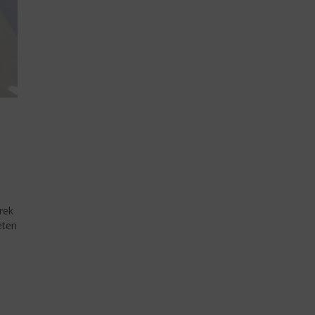
rek
eten