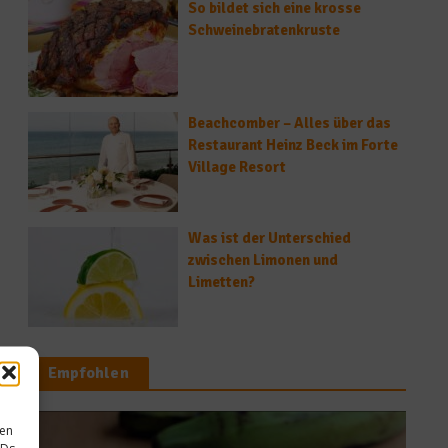
So bildet sich eine krosse
Schweinebratenkruste
Beachcomber – Alles über das
Restaurant Heinz Beck im Forte
Village Resort
Was ist der Unterschied
zwischen Limonen und
Limetten?
Empfohlen
Was isst Deutschl
sen
IDs