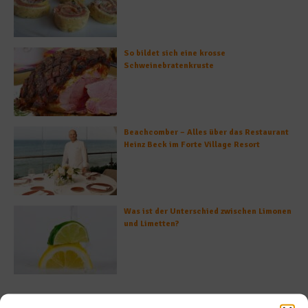
So bildet sich eine krosse
Schweinebratenkruste
Beachcomber – Alles über das Restaurant
Heinz Beck im Forte Village Resort
Was ist der Unterschied zwischen Limonen
und Limetten?
Empfohlen