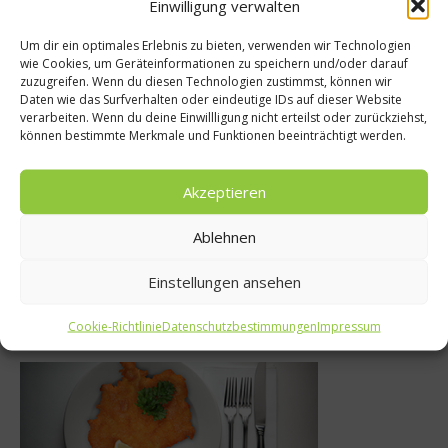
Einwilligung verwalten
Um dir ein optimales Erlebnis zu bieten, verwenden wir Technologien
wie Cookies, um Geräteinformationen zu speichern und/oder darauf
zuzugreifen. Wenn du diesen Technologien zustimmst, können wir
News
Daten wie das Surfverhalten oder eindeutige IDs auf dieser Website
e
verarbeiten. Wenn du deine Einwillligung nicht erteilst oder zurückziehst,
Am Wochenen
können bestimmte Merkmale und Funktionen beeinträchtigt werden.
 de Verano
VeggieExpo Mü
13
Akzeptieren
30. April 2015
Ablehnen
Einstellungen ansehen
Was isst Deutschland
Cookie-Richtlinie
Datenschutzbestimmungen
Impressum