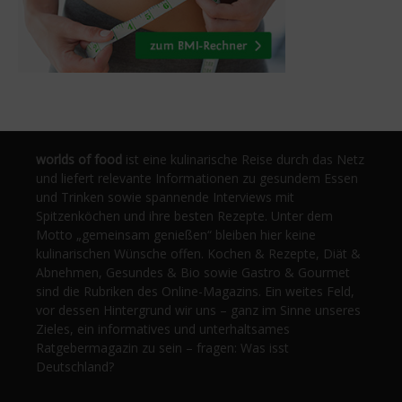
worlds of food
ist eine kulinarische Reise durch das Netz
und liefert relevante Informationen zu gesundem Essen
und Trinken sowie spannende Interviews mit
Spitzenköchen und ihre besten Rezepte. Unter dem
Motto „gemeinsam genießen“ bleiben hier keine
kulinarischen Wünsche offen. Kochen & Rezepte, Diät &
Abnehmen, Gesundes & Bio sowie Gastro & Gourmet
sind die Rubriken des Online-Magazins. Ein weites Feld,
vor dessen Hintergrund wir uns – ganz im Sinne unseres
Zieles, ein informatives und unterhaltsames
Ratgebermagazin zu sein – fragen: Was isst
Deutschland?