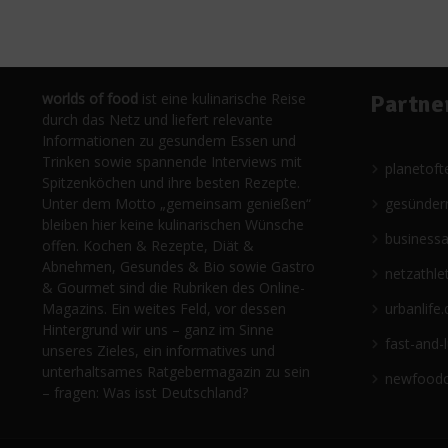
worlds of food
ist eine kulinarische Reise
Partne
durch das Netz und liefert relevante
Informationen zu gesundem Essen und
Trinken sowie spannende Interviews mit
planetoft
Spitzenköchen und ihre besten Rezepte.
Unter dem Motto „gemeinsam genießen“
gesünder
bleiben hier keine kulinarischen Wünsche
business
offen. Kochen & Rezepte, Diät &
Abnehmen, Gesundes & Bio sowie Gastro
netzathle
& Gourmet sind die Rubriken des Online-
Magazins. Ein weites Feld, vor dessen
urbanlife.
Hintergrund wir uns – ganz im Sinne
fast-and-
unseres Zieles, ein informatives und
unterhaltsames Ratgebermagazin zu sein
newfoodc
– fragen: Was isst Deutschland?