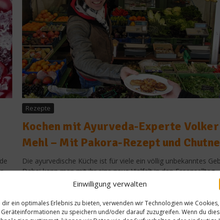
Rezepte
Kochen mit Ayurveda-Experte Volker
Mehl – Mit Pakora-Rezept und Chutn
ade
Die ayurvedische Küche ist für viele ein völlig unbekanntes Geb
r
Dabei kann man mit ihr eine neue Vielfalt in den Essensalltag
bringen. Wir kochten gemeinsam mit Volker Mehl, unserem
Einwilligung verwalten
s
Ayurveda-Experten, und unterhielten uns mit ihm über die
auf
Philosophie die hinter dem Ganzen steht…....
dir ein optimales Erlebnis zu bieten, verwenden wir Technologien wie Cookies,
Geräteinformationen zu speichern und/oder darauf zuzugreifen. Wenn du die
Spitzenköche