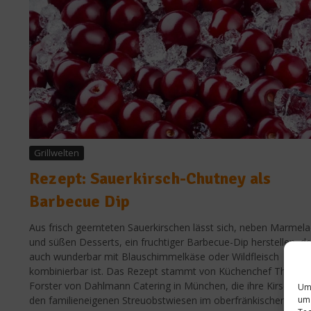
Grillwelten
Rezept: Sauerkirsch-Chutney als
Barbecue Dip
Aus frisch geernteten Sauerkirschen lässt sich, neben Marmel
und süßen Desserts, ein fruchtiger Barbecue-Dip herstellen, de
auch wunderbar mit Blauschimmelkäse oder Wildfleisch
kombinierbar ist. Das Rezept stammt von Küchenchef Thoma
Forster von Dahlmann Catering in München, die ihre Kirschen 
Um 
um 
den familieneigenen Streuobstwiesen im oberfränkischen