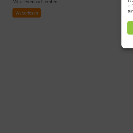
Tec
Mittelehrenbach ernten....
auf
zur
Weiterlesen