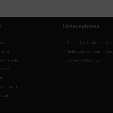
r
Unternehmen
ech.de
Datenschutzbestimmungen
net.de
Redaktionsbüro Derk Hober
andmore.de
Cookie-Richtlinie (EU)
ten.de
de
luxurious.com
ity.de