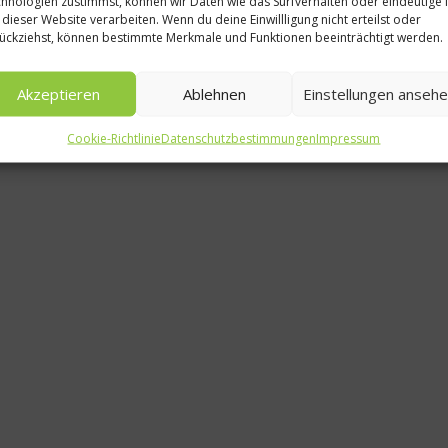
hnologien zustimmst, können wir Daten wie das Surfverhalten oder eindeutige 
Weiterlesen
 dieser Website verarbeiten. Wenn du deine Einwillligung nicht erteilst oder
Ole Plogstedt im
ückziehst, können bestimmte Merkmale und Funktionen beeinträchtigt werden.
Interview – „Das
Akzeptieren
Ablehnen
Einstellungen anseh
fetzt!“
Cookie-Richtlinie
Datenschutzbestimmungen
Impressum
29. Juli 2014