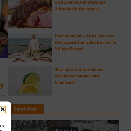
So bildet sich eine krosse
Schweinebratenkruste
Beachcomber – Alles über das
Restaurant Heinz Beck im Forte
Village Resort
Was ist der Unterschied
zwischen Limonen und
Limetten?
ey
iet.
Empfohlen
sen