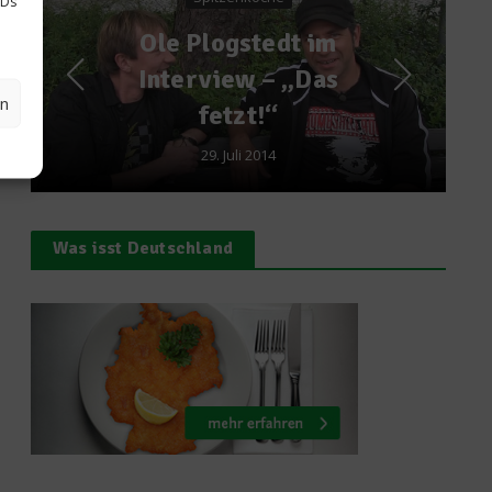
IDs
Was isst Deutschland?
Produkttester für
Lebensmittel werden?
en
16. April 2012
Was isst Deutschland