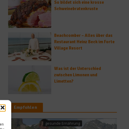
So bildet sich eine krosse
Schweinebratenkruste
Beachcomber – Alles über das
Restaurant Heinz Beck im Forte
Village Resort
Was ist der Unterschied
zwischen Limonen und
Limetten?
Empfohlen
gesunde Ernährung
sen