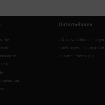
r
Unternehmen
ech.de
Datenschutzbestimmungen
net.de
Redaktionsbüro Derk Hober
andmore.de
Cookie-Richtlinie (EU)
ten.de
de
luxurious.com
ity.de