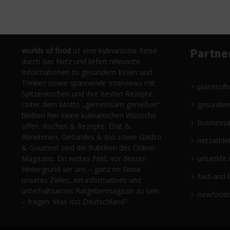
worlds of food
ist eine kulinarische Reise
Partne
durch das Netz und liefert relevante
Informationen zu gesundem Essen und
Trinken sowie spannende Interviews mit
planetoft
Spitzenköchen und ihre besten Rezepte.
Unter dem Motto „gemeinsam genießen“
gesünder
bleiben hier keine kulinarischen Wünsche
business
offen. Kochen & Rezepte, Diät &
Abnehmen, Gesundes & Bio sowie Gastro
netzathle
& Gourmet sind die Rubriken des Online-
Magazins. Ein weites Feld, vor dessen
urbanlife.
Hintergrund wir uns – ganz im Sinne
fast-and-
unseres Zieles, ein informatives und
unterhaltsames Ratgebermagazin zu sein
newfoodc
– fragen: Was isst Deutschland?