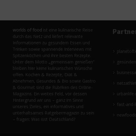
worlds of food
ist eine kulinarische Reise
Partne
durch das Netz und liefert relevante
Informationen zu gesundem Essen und
Trinken sowie spannende Interviews mit
planetoft
Spitzenköchen und ihre besten Rezepte.
Unter dem Motto „gemeinsam genießen“
gesünder
bleiben hier keine kulinarischen Wünsche
business
offen. Kochen & Rezepte, Diät &
Abnehmen, Gesundes & Bio sowie Gastro
netzathle
& Gourmet sind die Rubriken des Online-
Magazins. Ein weites Feld, vor dessen
urbanlife.
Hintergrund wir uns – ganz im Sinne
fast-and-
unseres Zieles, ein informatives und
unterhaltsames Ratgebermagazin zu sein
newfoodc
– fragen: Was isst Deutschland?