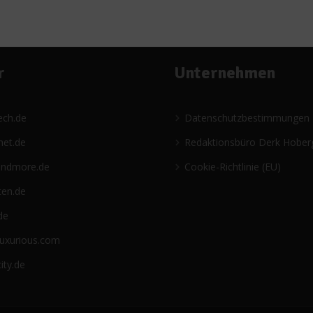
r
Unternehmen
ech.de
Datenschutzbestimmungen
net.de
Redaktionsbüro Derk Hober
andmore.de
Cookie-Richtlinie (EU)
ten.de
de
luxurious.com
ity.de