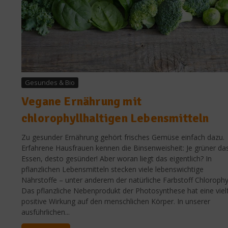
Gesundes & Bio
Vegane Ernährung mit
chlorophyllhaltigen Lebensmitteln
Zu gesunder Ernährung gehört frisches Gemüse einfach dazu.
Erfahrene Hausfrauen kennen die Binsenweisheit: Je grüner da
Essen, desto gesünder! Aber woran liegt das eigentlich? In
pflanzlichen Lebensmitteln stecken viele lebenswichtige
Nährstoffe – unter anderem der natürliche Farbstoff Chlorophyl
Das pflanzliche Nebenprodukt der Photosynthese hat eine viel
positive Wirkung auf den menschlichen Körper. In unserer
ausführlichen...