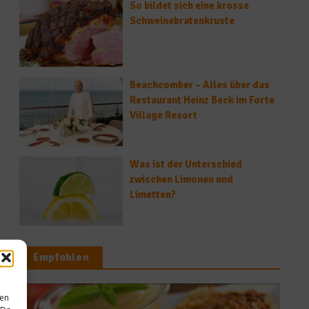
So bildet sich eine krosse
Schweinebratenkruste
Beachcomber – Alles über das
Restaurant Heinz Beck im Forte
Village Resort
Was ist der Unterschied
zwischen Limonen und
Limetten?
Empfohlen
sen