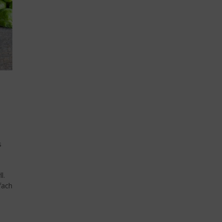
s
l.
fach