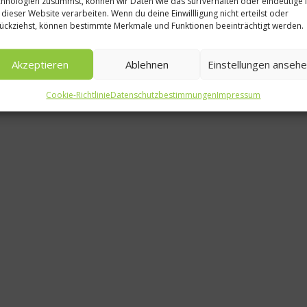
hnologien zustimmst, können wir Daten wie das Surfverhalten oder eindeutige 
Rez
 dieser Website verarbeiten. Wenn du deine Einwillligung nicht erteilst oder
ückziehst, können bestimmte Merkmale und Funktionen beeinträchtigt werden.
Rez
Kartoff
Akzeptieren
Ablehnen
Einstellungen anseh
28. Augu
Cookie-Richtlinie
Datenschutzbestimmungen
Impressum