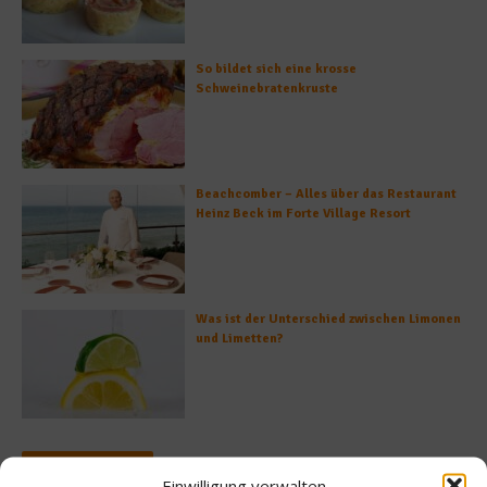
So bildet sich eine krosse
Schweinebratenkruste
Beachcomber – Alles über das Restaurant
Heinz Beck im Forte Village Resort
Was ist der Unterschied zwischen Limonen
und Limetten?
Empfohlen
Einwilligung verwalten