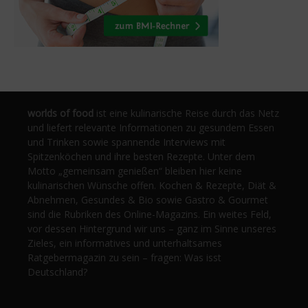
worlds of food
ist eine kulinarische Reise durch das Netz
und liefert relevante Informationen zu gesundem Essen
und Trinken sowie spannende Interviews mit
Spitzenköchen und ihre besten Rezepte. Unter dem
Motto „gemeinsam genießen“ bleiben hier keine
kulinarischen Wünsche offen. Kochen & Rezepte, Diät &
Abnehmen, Gesundes & Bio sowie Gastro & Gourmet
sind die Rubriken des Online-Magazins. Ein weites Feld,
vor dessen Hintergrund wir uns – ganz im Sinne unseres
Zieles, ein informatives und unterhaltsames
Ratgebermagazin zu sein – fragen: Was isst
Deutschland?