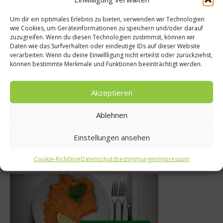
Um dir ein optimales Erlebnis zu bieten, verwenden wir Technologien
wie Cookies, um Geräteinformationen zu speichern und/oder darauf
Gesundes & Bio
zuzugreifen. Wenn du diesen Technologien zustimmst, können wir
chland?
Daten wie das Surfverhalten oder eindeutige IDs auf dieser Website
Was bewirken Li
verarbeiten. Wenn du deine Einwillligung nicht erteilst oder zurückziehst,
ht nach
können bestimmte Merkmale und Funktionen beeinträchtigt werden.
Powerschub 
eschmack
Linseneinto
Akzeptieren
12
10. November 2011
Ablehnen
Einstellungen ansehen
Was isst Deutschland
Cookie-Richtlinie
Datenschutzbestimmungen
Impressum