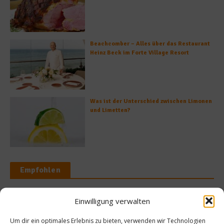
Beachcomber – Alles über das Restaurant
Heinz Beck im Forte Village Resort
Was ist der Unterschied zwischen Limonen
und Limetten?
Empfohlen
Einwilligung verwalten
Spitzenköch
s & Bio
Um dir ein optimales Erlebnis zu bieten, verwenden wir Technologien