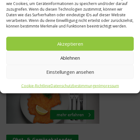
Andreas Cami
wie Cookies, um Geräteinformationen zu speichern und/oder darauf
elöffel Salz
zuzugreifen. Wenn du diesen Technologien zustimmst, können wir
Interview: „Los
Daten wie das Surfverhalten oder eindeutige IDs auf dieser Website
ensch im Jahr
verarbeiten. Wenn du deine Einwillligung nicht erteilst oder zurückziehst,
das Schwer
können bestimmte Merkmale und Funktionen beeinträchtigt werden.
ni 2013
23. April 202
Akzeptieren
Ablehnen
Was isst Deutschland
Einstellungen ansehen
Cookie-Richtlinie
Datenschutzbestimmungen
Impressum
Obst- & Gemüsekalender