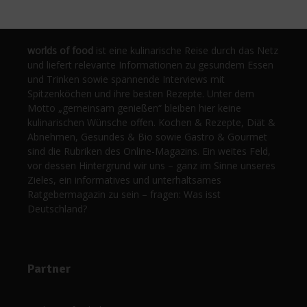
worlds of food
ist eine kulinarische Reise durch das Netz
und liefert relevante Informationen zu gesundem Essen
und Trinken sowie spannende Interviews mit
Spitzenköchen und ihre besten Rezepte. Unter dem
Motto „gemeinsam genießen“ bleiben hier keine
kulinarischen Wünsche offen. Kochen & Rezepte, Diät &
Abnehmen, Gesundes & Bio sowie Gastro & Gourmet
sind die Rubriken des Online-Magazins. Ein weites Feld,
vor dessen Hintergrund wir uns – ganz im Sinne unseres
Zieles, ein informatives und unterhaltsames
Ratgebermagazin zu sein – fragen: Was isst
Deutschland?
Partner