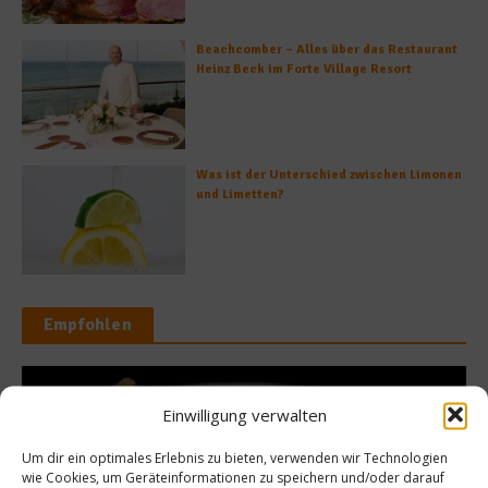
Beachcomber – Alles über das Restaurant
Heinz Beck im Forte Village Resort
Was ist der Unterschied zwischen Limonen
und Limetten?
Empfohlen
Einwilligung verwalten
Kochen & Rezepte
Stoppt
Um dir ein optimales Erlebnis zu bieten, verwenden wir Technologien
h richtig braten – so
Panzanell
wie Cookies, um Geräteinformationen zu speichern und/oder darauf