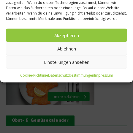
zuzugreifen. Wenn du diesen Technologien zustimmst, können wir
klappt’s
Daten wie das Surfverhalten oder eindeutige IDs auf dieser Website
verarbeiten. Wenn du deine Einwillligung nicht erteilst oder zurückziehst,
16. Februar 2011
12.
können bestimmte Merkmale und Funktionen beeinträchtigt werden.
Akzeptieren
Ablehnen
Was isst Deutschland
Einstellungen ansehen
Cookie-Richtlinie
Datenschutzbestimmungen
Impressum
Obst- & Gemüsekalender