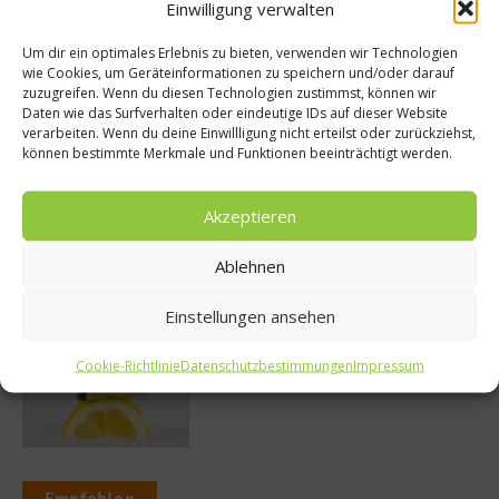
Einwilligung verwalten
Um dir ein optimales Erlebnis zu bieten, verwenden wir Technologien
wie Cookies, um Geräteinformationen zu speichern und/oder darauf
So bildet sich eine krosse
zuzugreifen. Wenn du diesen Technologien zustimmst, können wir
Schweinebratenkruste
Daten wie das Surfverhalten oder eindeutige IDs auf dieser Website
verarbeiten. Wenn du deine Einwillligung nicht erteilst oder zurückziehst,
können bestimmte Merkmale und Funktionen beeinträchtigt werden.
Akzeptieren
Beachcomber – Alles über das Restaurant
Heinz Beck im Forte Village Resort
Ablehnen
Einstellungen ansehen
Was ist der Unterschied zwischen Limonen
Cookie-Richtlinie
Datenschutzbestimmungen
Impressum
und Limetten?