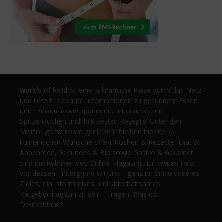
worlds of food
ist eine kulinarische Reise durch das Netz
und liefert relevante Informationen zu gesundem Essen
und Trinken sowie spannende Interviews mit
Spitzenköchen und ihre besten Rezepte. Unter dem
Motto „gemeinsam genießen“ bleiben hier keine
kulinarischen Wünsche offen. Kochen & Rezepte, Diät &
Abnehmen, Gesundes & Bio sowie Gastro & Gourmet
sind die Rubriken des Online-Magazins. Ein weites Feld,
vor dessen Hintergrund wir uns – ganz im Sinne unseres
Zieles, ein informatives und unterhaltsames
Ratgebermagazin zu sein – fragen: Was isst
Deutschland?