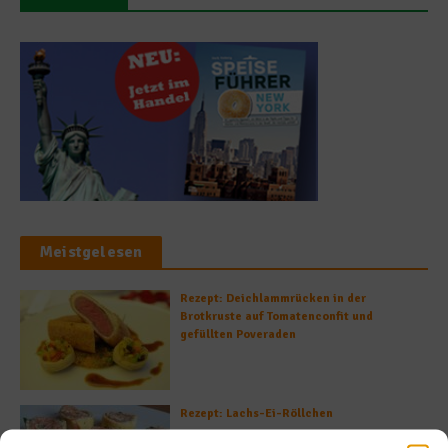
Meistgelesen
Rezept: Deichlammrücken in der
Brotkruste auf Tomatenconfit und
gefüllten Poveraden
Rezept: Lachs-Ei-Röllchen