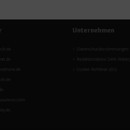
r
Unternehmen
ech.de
Datenschutzbestimmungen
net.de
Redaktionsbüro Derk Hober
andmore.de
Cookie-Richtlinie (EU)
ten.de
de
luxurious.com
ity.de