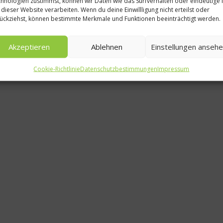
hnologien zustimmst, können wir Daten wie das Surfverhalten oder eindeutige 
Ratgeb
 dieser Website verarbeiten. Wenn du deine Einwillligung nicht erteilst oder
ückziehst, können bestimmte Merkmale und Funktionen beeinträchtigt werden.
Fasten 
a
Akzeptieren
Ablehnen
Einstellungen anseh
9.
Cookie-Richtlinie
Datenschutzbestimmungen
Impressum