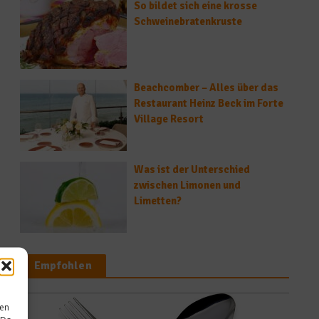
So bildet sich eine krosse
Schweinebratenkruste
Beachcomber – Alles über das
Restaurant Heinz Beck im Forte
Village Resort
Was ist der Unterschied
zwischen Limonen und
Limetten?
Empfohlen
sen