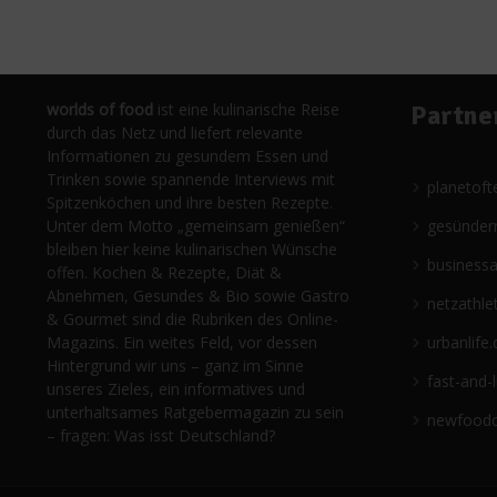
worlds of food
ist eine kulinarische Reise
Partne
durch das Netz und liefert relevante
Informationen zu gesundem Essen und
Trinken sowie spannende Interviews mit
planetoft
Spitzenköchen und ihre besten Rezepte.
Unter dem Motto „gemeinsam genießen“
gesünder
bleiben hier keine kulinarischen Wünsche
business
offen. Kochen & Rezepte, Diät &
Abnehmen, Gesundes & Bio sowie Gastro
netzathle
& Gourmet sind die Rubriken des Online-
Magazins. Ein weites Feld, vor dessen
urbanlife.
Hintergrund wir uns – ganz im Sinne
fast-and-
unseres Zieles, ein informatives und
unterhaltsames Ratgebermagazin zu sein
newfoodc
– fragen: Was isst Deutschland?