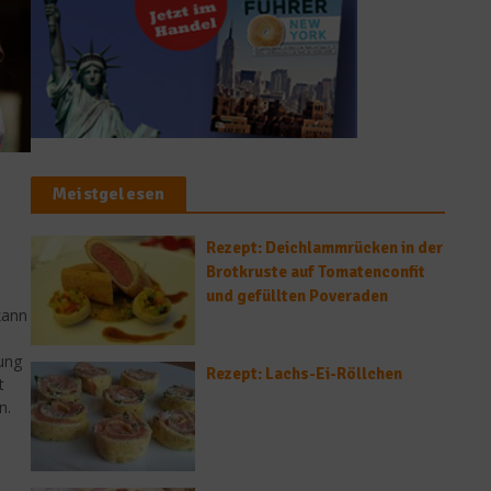
Meistgelesen
Rezept: Deichlammrücken in der
Brotkruste auf Tomatenconfit
und gefüllten Poveraden
kann
ung
Rezept: Lachs-Ei-Röllchen
t
n.