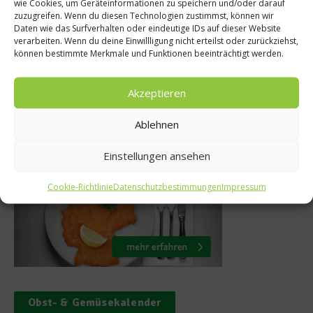
Spargel mit
wie Cookies, um Geräteinformationen zu speichern und/oder darauf
Christstollen:
zuzugreifen. Wenn du diesen Technologien zustimmst, können wir
lisse-Pesto und
Daten wie das Surfverhalten oder eindeutige IDs auf dieser Website
Striezel is
verarbeiten. Wenn du deine Einwillligung nicht erteilst oder zurückziehst,
resaola
können bestimmte Merkmale und Funktionen beeinträchtigt werden.
8. Dezemb
. April 2016
Akzeptieren
Ablehnen
Was isst Deutschland
Einstellungen ansehen
Cookie-Richtlinie
Datenschutzbestimmungen
Impressum
Obst- & Gemüsekalender