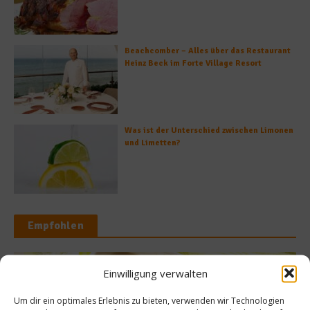
Beachcomber – Alles über das Restaurant
Heinz Beck im Forte Village Resort
Was ist der Unterschied zwischen Limonen
und Limetten?
Empfohlen
Einwilligung verwalten
argelwelten
Kulinarisc
Um dir ein optimales Erlebnis zu bieten, verwenden wir Technologien