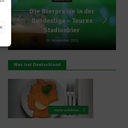
IDs
preise in der
Was macht 
iga – Teures
Zitronensche
en
dionbier
Mineralwasse
ovember 2012
22. August 201
Was isst Deutschland