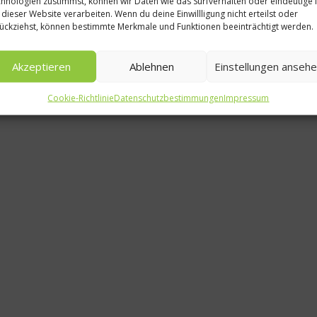
hnologien zustimmst, können wir Daten wie das Surfverhalten oder eindeutige 
 dieser Website verarbeiten. Wenn du deine Einwillligung nicht erteilst oder
Die Bier
ückziehst, können bestimmte Merkmale und Funktionen beeinträchtigt werden.
Bundesl
Akzeptieren
Ablehnen
Einstellungen anseh
Sta
Cookie-Richtlinie
Datenschutzbestimmungen
Impressum
29. N