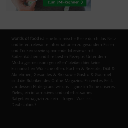
worlds of food
ist eine kulinarische Reise durch das Netz
und liefert relevante Informationen zu gesundem Essen
und Trinken sowie spannende Interviews mit
Spitzenköchen und ihre besten Rezepte. Unter dem
Motto „gemeinsam genießen“ bleiben hier keine
kulinarischen Wünsche offen. Kochen & Rezepte, Diät &
Abnehmen, Gesundes & Bio sowie Gastro & Gourmet
sind die Rubriken des Online-Magazins. Ein weites Feld,
vor dessen Hintergrund wir uns – ganz im Sinne unseres
Zieles, ein informatives und unterhaltsames
Ratgebermagazin zu sein – fragen: Was isst
Deutschland?