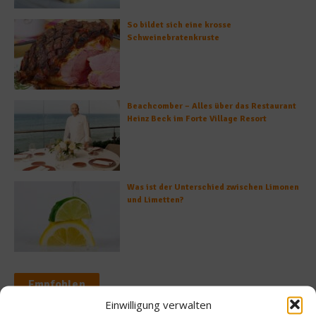
So bildet sich eine krosse
Schweinebratenkruste
Beachcomber – Alles über das Restaurant
Heinz Beck im Forte Village Resort
Was ist der Unterschied zwischen Limonen
und Limetten?
Empfohlen
Einwilligung verwalten