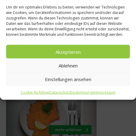
Um dir ein optimales Erlebnis zu bieten, verwenden wir Technologien
Rezepte
wie Cookies, um Geräteinformationen zu speichern und/oder darauf
er
zuzugreifen. Wenn du diesen Technologien zustimmst, können wir
Rezept:
Daten wie das Surfverhalten oder eindeutige IDs auf dieser Website
chbuch der
verarbeiten. Wenn du deine Einwillligung nicht erteilst oder zurückziehst,
Erdbeermarmelade
können bestimmte Merkmale und Funktionen beeinträchtigt werden.
nschaft
Honig
14
Akzeptieren
20. Februar 2012
Ablehnen
Einstellungen ansehen
Was isst Deutschland
Cookie-Richtlinie
Datenschutzbestimmungen
Impressum