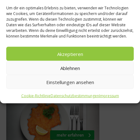
Um dir ein optimales Erlebnis zu bieten, verwenden wir Technologien
News
wie Cookies, um Geräteinformationen zu speichern und/oder darauf
te
zuzugreifen. Wenn du diesen Technologien zustimmst, können wir
Internetseite fü
Daten wie das Surfverhalten oder eindeutige IDs auf dieser Website
von Hubertus
verarbeiten. Wenn du deine Einwillligung nicht erteilst oder zurückziehst,
deklarierte Wa
können bestimmte Merkmale und Funktionen beeinträchtigt werden.
rner
Pferdeflei
2012
Akzeptieren
20. Februar 201
Ablehnen
Einstellungen ansehen
Was isst Deutschland
Cookie-Richtlinie
Datenschutzbestimmungen
Impressum