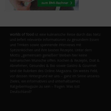
worlds of food
ist eine kulinarische Reise durch das Netz
und liefert relevante Informationen zu gesundem Essen
und Trinken sowie spannende Interviews mit
Spitzenköchen und ihre besten Rezepte. Unter dem
Motto „gemeinsam genießen“ bleiben hier keine
kulinarischen Wünsche offen. Kochen & Rezepte, Diät &
Abnehmen, Gesundes & Bio sowie Gastro & Gourmet
sind die Rubriken des Online-Magazins. Ein weites Feld,
vor dessen Hintergrund wir uns – ganz im Sinne unseres
Zieles, ein informatives und unterhaltsames
Ratgebermagazin zu sein – fragen: Was isst
Deutschland?