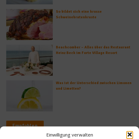
So bildet sich eine krosse
Schweinebratenkruste
Beachcomber – Alles über das Restaurant
Heinz Beck im Forte Village Resort
Was ist der Unterschied zwischen Limonen
und Limetten?
Empfohlen
Einwilligung verwalten