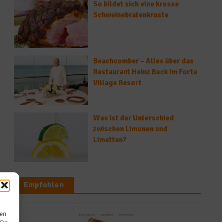
So bildet sich eine krosse
Schweinebratenkruste
Beachcomber – Alles über das
Restaurant Heinz Beck im Forte
Village Resort
Was ist der Unterschied
zwischen Limonen und
Limetten?
Empfohlen
sen