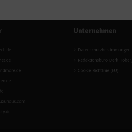
r
Unternehmen
ech.de
Datenschutzbestimmungen
net.de
Redaktionsbüro Derk Hober
andmore.de
Cookie-Richtlinie (EU)
ten.de
de
luxurious.com
ity.de