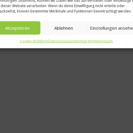
hnologien zustimmst, können wir Daten wie das Surfverhalten oder eindeutige 
Ko
 dieser Website verarbeiten. Wenn du deine Einwillligung nicht erteilst oder
ückziehst, können bestimmte Merkmale und Funktionen beeinträchtigt werden.
„Vered
Fleisc
Akzeptieren
Ablehnen
Einstellungen anseh
14. D
Cookie-Richtlinie
Datenschutzbestimmungen
Impressum