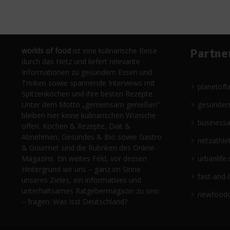
worlds of food
ist eine kulinarische Reise
Partne
durch das Netz und liefert relevante
Informationen zu gesundem Essen und
Trinken sowie spannende Interviews mit
planetoft
Spitzenköchen und ihre besten Rezepte.
Unter dem Motto „gemeinsam genießen“
gesünder
bleiben hier keine kulinarischen Wünsche
business
offen. Kochen & Rezepte, Diät &
Abnehmen, Gesundes & Bio sowie Gastro
netzathle
& Gourmet sind die Rubriken des Online-
Magazins. Ein weites Feld, vor dessen
urbanlife.
Hintergrund wir uns – ganz im Sinne
fast-and-
unseres Zieles, ein informatives und
unterhaltsames Ratgebermagazin zu sein
newfoodc
– fragen: Was isst Deutschland?