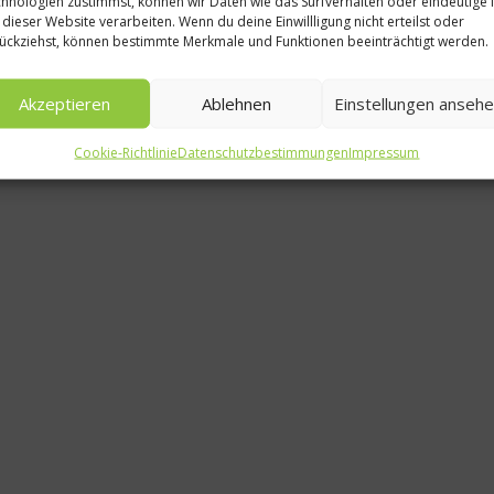
hnologien zustimmst, können wir Daten wie das Surfverhalten oder eindeutige 
 dieser Website verarbeiten. Wenn du deine Einwillligung nicht erteilst oder
ückziehst, können bestimmte Merkmale und Funktionen beeinträchtigt werden.
Rezept:
Akzeptieren
Ablehnen
Einstellungen anseh
10.
Cookie-Richtlinie
Datenschutzbestimmungen
Impressum