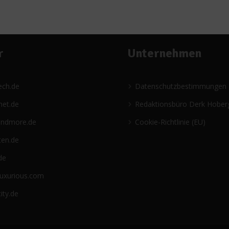
r
Unternehmen
ech.de
Datenschutzbestimmungen
net.de
Redaktionsbüro Derk Hober
andmore.de
Cookie-Richtlinie (EU)
ten.de
de
luxurious.com
ity.de