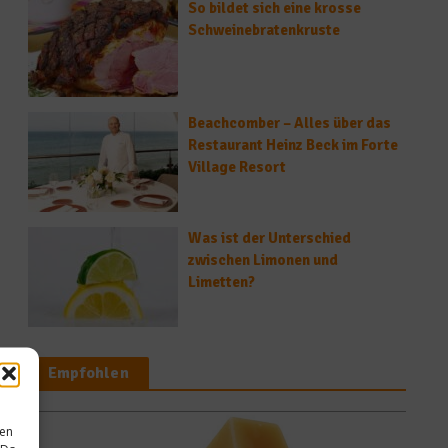
So bildet sich eine krosse
Schweinebratenkruste
Beachcomber – Alles über das
Restaurant Heinz Beck im Forte
Village Resort
Was ist der Unterschied
zwischen Limonen und
Limetten?
Empfohlen
News
sen