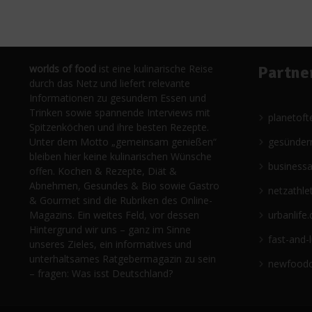
worlds of food
ist eine kulinarische Reise
Partne
durch das Netz und liefert relevante
Informationen zu gesundem Essen und
Trinken sowie spannende Interviews mit
planetoft
Spitzenköchen und ihre besten Rezepte.
Unter dem Motto „gemeinsam genießen“
gesünder
bleiben hier keine kulinarischen Wünsche
business
offen. Kochen & Rezepte, Diät &
Abnehmen, Gesundes & Bio sowie Gastro
netzathle
& Gourmet sind die Rubriken des Online-
Magazins. Ein weites Feld, vor dessen
urbanlife.
Hintergrund wir uns – ganz im Sinne
fast-and-
unseres Zieles, ein informatives und
unterhaltsames Ratgebermagazin zu sein
newfoodc
– fragen: Was isst Deutschland?