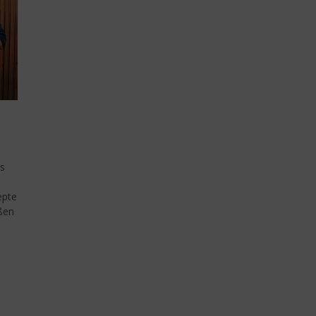
us
epte
ßen