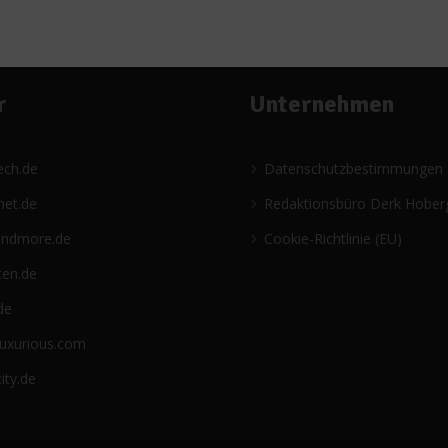
r
Unternehmen
ech.de
Datenschutzbestimmungen
net.de
Redaktionsbüro Derk Hober
andmore.de
Cookie-Richtlinie (EU)
ten.de
de
luxurious.com
ity.de