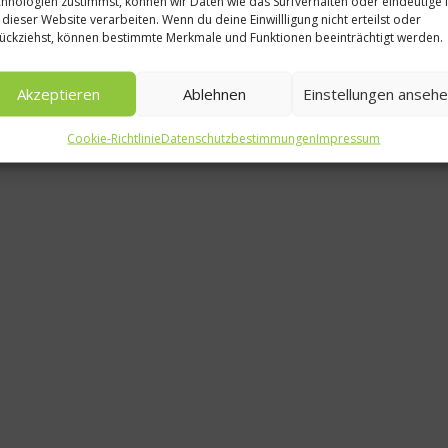
hnologien zustimmst, können wir Daten wie das Surfverhalten oder eindeutige 
 dieser Website verarbeiten. Wenn du deine Einwillligung nicht erteilst oder
Weg mit 
ückziehst, können bestimmte Merkmale und Funktionen beeinträchtigt werden.
Die 
Akzeptieren
Ablehnen
Einstellungen anseh
31. D
Cookie-Richtlinie
Datenschutzbestimmungen
Impressum