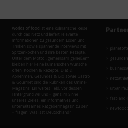
worlds of food
ist eine kulinarische Reise
Partne
durch das Netz und liefert relevante
Informationen zu gesundem Essen und
Trinken sowie spannende Interviews mit
planetoft
Spitzenköchen und ihre besten Rezepte.
Unter dem Motto „gemeinsam genießen“
gesünder
bleiben hier keine kulinarischen Wünsche
business
offen. Kochen & Rezepte, Diät &
Abnehmen, Gesundes & Bio sowie Gastro
netzathle
& Gourmet sind die Rubriken des Online-
Magazins. Ein weites Feld, vor dessen
urbanlife.
Hintergrund wir uns – ganz im Sinne
fast-and-
unseres Zieles, ein informatives und
unterhaltsames Ratgebermagazin zu sein
newfoodc
– fragen: Was isst Deutschland?