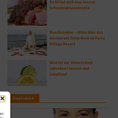
So bildet sich eine krosse
Schweinebratenkruste
Beachcomber – Alles über das
Restaurant Heinz Beck im Forte
Village Resort
Was ist der Unterschied
zwischen Limonen und
Limetten?
Empfohlen
sen
Spitzenköche