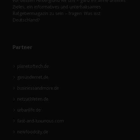
vor dessen Hintergrund wir uns – ganz im Sinne unseres
Zieles, ein informatives und unterhaltsames
Ratgebermagazin zu sein – fragen: Was isst
Deutschland?
Partner
planetoftech.de
gesündernet.de
businessandmore.de
netzathleten.de
urbanlife.de
fast-and-luxurious.com
newfoodcity.de