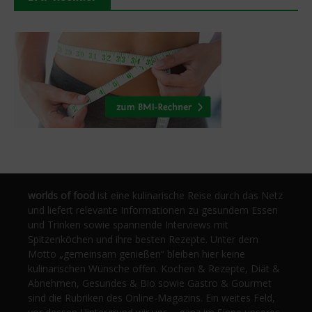
worlds of food
ist eine kulinarische Reise durch das Netz
und liefert relevante Informationen zu gesundem Essen
und Trinken sowie spannende Interviews mit
Spitzenköchen und ihre besten Rezepte. Unter dem
Motto „gemeinsam genießen“ bleiben hier keine
kulinarischen Wünsche offen. Kochen & Rezepte, Diät &
Abnehmen, Gesundes & Bio sowie Gastro & Gourmet
sind die Rubriken des Online-Magazins. Ein weites Feld,