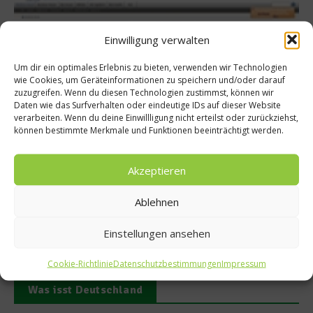
Spargelwelten
Sterneküche für zu
Einwilligung verwalten
Gelierte Spargeless
Um dir ein optimales Erlebnis zu bieten, verwenden wir Technologien
wie Cookies, um Geräteinformationen zu speichern und/oder darauf
gegrillter Langus
zuzugreifen. Wenn du diesen Technologien zustimmst, können wir
Daten wie das Surfverhalten oder eindeutige IDs auf dieser Website
25. April 2011
uell.de
verarbeiten. Wenn du deine Einwillligung nicht erteilst oder zurückziehst,
können bestimmte Merkmale und Funktionen beeinträchtigt werden.
11
Akzeptieren
Ablehnen
Einstellungen ansehen
Cookie-Richtlinie
Datenschutzbestimmungen
Impressum
Was isst Deutschland